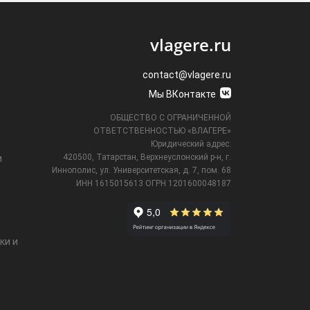
vlagere.ru
contact@vlagere.ru
Мы ВКонтакте
ОБЩЕСТВО С ОГРАНИЧЕННОЙ
ОТВЕТСТВЕННОСТЬЮ «ВЛАГЕРЕ»
Юридический адрес:
420500, Татарстан, Верхнеуслонский р-н, г.
и
Иннополис, ул. Университетская,
д. 7, пом. 68
ИНН 1615015613
ОГРН 1201600048187
ки и