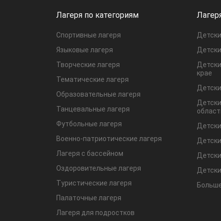
Лагеря по категориям
Лагер
Спортивные лагеря
Детски
Языковые лагеря
Детски
Творческие лагеря
Детски
крае
Тематические лагеря
Детски
Образовательные лагеря
Детски
Танцевальные лагеря
област
Футбольные лагеря
Детски
Военно-патриотические лагеря
Детски
Лагеря с бассейном
Детски
Оздоровительные лагеря
Детски
Туристические лагеря
Больше
Палаточные лагеря
Лагеря для подростков