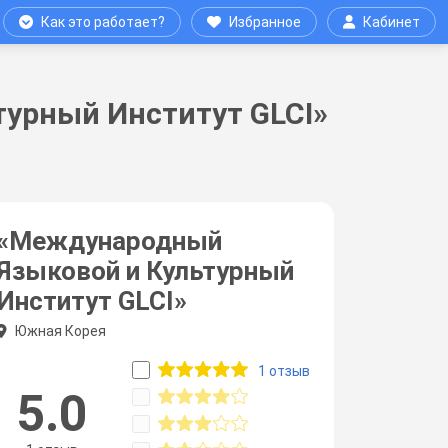
Как это работает?
Избранное
Кабинет
урный Институт GLCI»
«Международный
Языковой и Культурный
Институт GLCI»
Южная Корея
1 отзыв
5.0