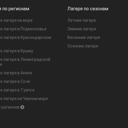
я по регионам
Лагеря по сезонам
е лагеря на море
Летние лагеря
е лагеря в Подмосковье
Зимние лагеря
е лагеря в Краснодарском
Весенние лагеря
Осенние лагеря
е лагеря в Крыму
е лагеря в Ленинградской
и
е лагеря в Анапе
е лагеря в Сочи
е лагеря в Туапсе
е лагеря на Черном море
 регионов