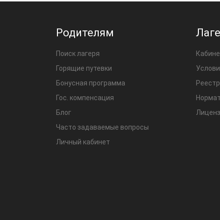
Родителям
Лаг
Поиск лагеря
Кабине
Горящие путевки
Услови
Бонусная программа
Реестр
Гос. компенсация
Нормат
Блог
Лиценз
Часто задаваемые вопросы
Личный кабинет