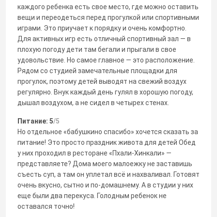
каждого ребенка есть свое место, где можно оставить
вещи и переодеться перед прогулкой или спортивными
играми. Это приучает к порядку и очень комфортно.
Для активных игр есть отличный спортивный зал — в
плохую погоду дети там бегали и прыгали в свое
удовольствие. Но самое главное — это расположение.
Рядом со студией замечательные площадки для
прогулок, поэтому детей выводят на свежий воздух
регулярно. Внук каждый день гулял в хорошую погоду,
дышал воздухом, а не сидел в четырех стенах.
Питание: 5
/5
Но отдельное «бабушкино спасибо» хочется сказать за
питание! Это просто праздник живота для детей Обед
у них проходил в ресторане «Пхали-Хинкали» —
представляете? Дома моего малоежку не заставишь
съесть суп, а там он уплетал всё и нахваливал. Готовят
очень вкусно, сытно и по-домашнему. А в студии у них
еще были два перекуса. Голодным ребенок не
оставался точно!