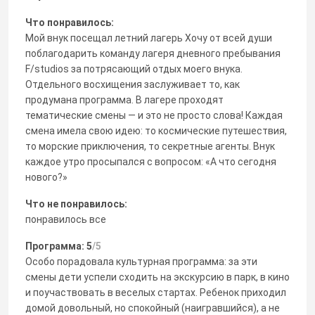
Что понравилось:
Мой внук посещал летний лагерь Хочу от всей души
поблагодарить команду лагеря дневного пребывания
F/studios за потрясающий отдых моего внука.
Отдельного восхищения заслуживает то, как
продумана программа. В лагере проходят
тематические смены — и это не просто слова! Каждая
смена имела свою идею: то космические путешествия,
то морские приключения, то секретные агенты. Внук
каждое утро просыпался с вопросом: «А что сегодня
нового?»
Что не понравилось:
понравилось все
Программа: 5
/5
Особо порадовала культурная программа: за эти
смены дети успели сходить на экскурсию в парк, в кино
и поучаствовать в веселых стартах. Ребенок приходил
домой довольный, но спокойный (наигравшийся), а не