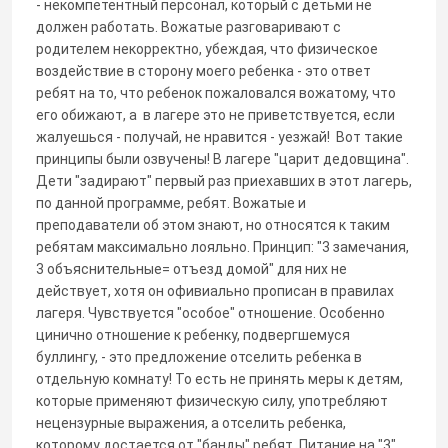
- некомпетентный персонал, который с детьми не
должен работать. Вожатые разговаривают с
родителем некорректно, убеждая, что физическое
воздействие в сторону моего ребенка - это ответ
ребят на то, что ребенок пожаловался вожатому, что
его обижают, а в лагере это не приветствуется, если
жалуешься - получай, не нравится - уезжай! Вот такие
принципы были озвучены! В лагере "царит дедовщина".
Дети "задирают" первый раз приехавших в этот лагерь,
по данной программе, ребят. Вожатые и
преподаватели об этом знают, но относятся к таким
ребятам максимально лояльно. Принцип: "3 замечания,
3 объяснительные= отъезд домой" для них не
действует, хотя он офивиально прописан в правилах
лагеря. Чувствуется "особое" отношение. Особенно
цинично отношение к ребенку, подвергшемуся
буллингу, - это предложение отселить ребенка в
отдельную комнату! То есть не принять меры к детям,
которые применяют физическую силу, употребляют
нецензурные выражения, а отселить ребенка,
которому достается от "банды" ребят. Питание на "3",