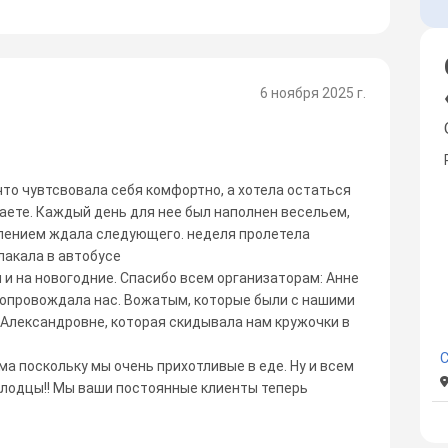
6 ноября 2025 г.
что чувтсвовала себя комфортно, а хотела остаться
имаете. Каждый день для нее был наполнен весельем,
рпением ждала следующего. неделя пролетела
лакала в автобусе
 и на новогодние. Спасибо всем организаторам: Анне
сопровождала нас. Вожатым, которые были с нашими
 Александровне, которая скидывала нам кружочки в
ма поскольку мы очень прихотливые в еде. Ну и всем
молодцы!! Мы ваши постоянные клиенты теперь