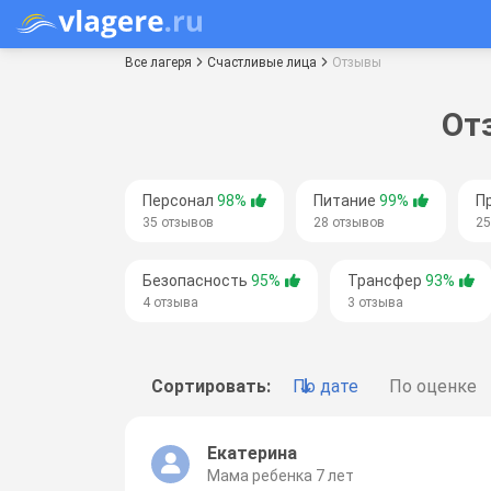
Все лагеря
Счастливые лица
Отзывы
От
Персонал
98%
Питание
99%
П
35 отзывов
28 отзывов
25
Безопасность
95%
Трансфер
93%
4 отзыва
3 отзыва
Сортировать:
По дате
По оценке
Екатерина
Мама ребенка 7 лет