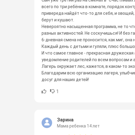
всего по три ребёнка в комнате, порядок ко
привереда найдёт что-то для себя, и овощей
берут и кушают.
Невероятно насыщенная программа, не то что
разных активностей. Не соскучишься! И без г
6-дневная смена не проносится, как миг, она 
Каждый день с детьми и гуляли, плюс большо
И что самое главное - прекрасная дружеска
уведомление родителей по всем вопросам и 
Лагерь окружает лес, кажется, в каком-то эко
Благодарим всю организацию лагеря, улыбчи
досуг для наших детей!
1
Зарина
Мама ребенка 14 лет