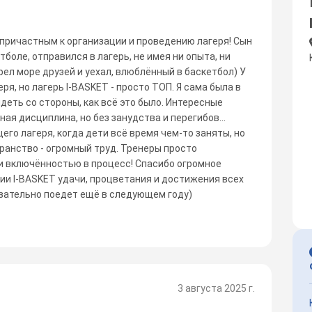
причастным к организации и проведению лагеря! Сын
боле, отправился в лагерь, не имея ни опыта, ни
рел море друзей и уехал, влюблённый в баскетбол) У
ря, но лагерь I-BASKET - просто ТОП. Я сама была в
деть со стороны, как всё это было. Интересные
ая дисциплина, но без занудства и перегибов...
го лагеря, когда дети всё время чем-то заняты, но
транство - огромный труд. Тренеры просто
и включённостью в процесс! Спасибо огромное
ии I-BASKET удачи, процветания и достижения всех
бязательно поедет ещё в следующем году)
3 августа 2025 г.