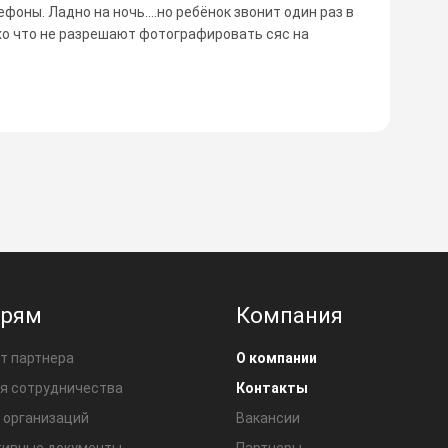
фоны. Ладно на ночь....но ребёнок звонит один раз в
лохо что не разрешают фотографировать сяс на
ерям
Компания
т партнера
О компании
я сотрудничества
Контакты
 организаций
Вакансии
ивные документы
Партнеры