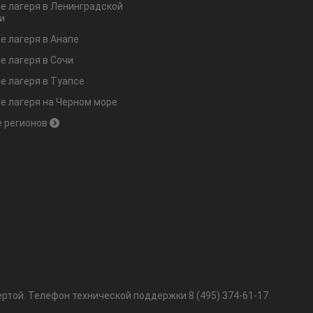
е лагеря в Ленинградской
и
е лагеря в Анапе
е лагеря в Сочи
е лагеря в Туапсе
е лагеря на Черном море
 регионов
ртой.
Телефон технической поддержки
8 (495) 374-61-17
.