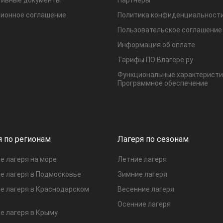
ионное соглашение
Политика конфиденциальност
Пользовательское соглашение
Информация об оплате
Тарифы ПО Влагере.ру
Функциональные характеристи
Программное обеспечение
я по регионам
Лагеря по сезонам
е лагеря на море
Летние лагеря
е лагеря в Подмосковье
Зимние лагеря
е лагеря в Краснодарском
Весенние лагеря
Осенние лагеря
е лагеря в Крыму