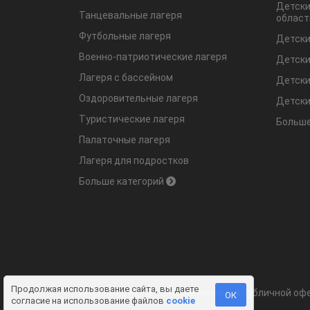
Детски
Танцевальные лагеря
област
Футбольные лагеря
Детски
Военно-патриотические лагеря
Детски
Лагеря с бассейном
Детски
Оздоровительные лагеря
Детски
Туристические лагеря
Больше
Палаточные лагеря
Лагеря для подростков
Больше категорий
Продолжая использование сайта, вы даете
Информация на сайте не является публичной офе
ОК
согласие на использование файлов
cookie