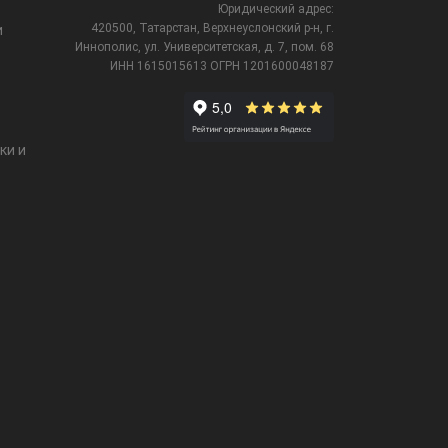
Юридический адрес:
420500, Татарстан, Верхнеуслонский р-н, г.
и
Иннополис, ул. Университетская,
д. 7, пом. 68
ИНН 1615015613
ОГРН 1201600048187
ки и