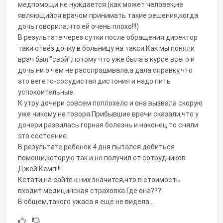
медпомощи не нуждается.(как может человек,не
являющийся врачом принимать такие решения,когда
дочь говорила,что ей очень плохо!!!)
В результате через сутки после обращения директор
таки отвёз дочку в больницу на такси.Как мы поняли
врач был "свой",потому что уже была в курсе всего и
дочь ни о чем не расспрашивала,а дала справку,что
это вегето-сосудистая дистония и надо пить
успокоительные.
К утру дочери совсем поплохело и она вызвала скорую
уже никому не говоря.Прибывшие врачи сказали,что у
дочери развилась горная болезнь и наконец то сняли
это состояние.
В результате ребенок 4 дня пытался добиться
помощи,которую так и не получил от сотрудников
Джей Кемп!!!
Кстати,на сайте к них значится,что в стоимость
входит медицинская страховка.Где она???
В общем,такого ужаса я ещё не видела...