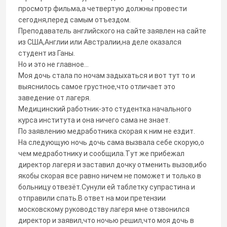
просмотр фильма,а четвертую должны провести
сегодня,перед самым отъездом.
Преподаватель английского на сайте заявлен на сайте
из США,Англии или Австралии,на деле оказался
студент из Ганы.
Но и это не главное...
Моя дочь стала по ночам задыхаться и вот тут то и
выяснилось самое грустное,что отличает это
заведение от лагеря.
Медицинский работник-это студентка начального
курса института и она ничего сама не знает.
По заявлению медработника скорая к ним не ездит.
На следующую ночь дочь сама вызвала себе скорую,о
чем медработнику и сообщила.Тут же прибежал
директор лагеря и заставил дочку отменить вызов,ибо
якобы скорая все равно ничем не поможет и только в
больницу отвезёт.Сунули ей таблетку супрастина и
отправили спать.В ответ на мои претензии
московскому руководству лагеря мне отзвонился
директор и заявил,что ночью решил,что моя дочь в