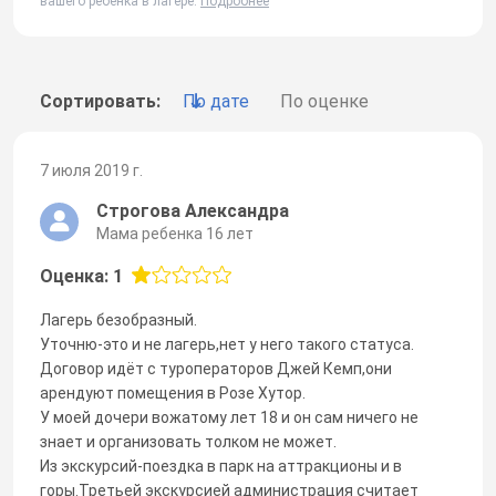
вашего ребенка в лагере.
Подробнее
Сортировать:
По дате
По оценке
7 июля 2019 г.
Строгова Александра
Мама ребенка 16 лет
Оценка: 1
Лагерь безобразный.
Уточню-это и не лагерь,нет у него такого статуса.
Договор идёт с туроператоров Джей Кемп,они
арендуют помещения в Розе Хутор.
У моей дочери вожатому лет 18 и он сам ничего не
знает и организовать толком не может.
Из экскурсий-поездка в парк на аттракционы и в
горы.Третьей экскурсией администрация считает