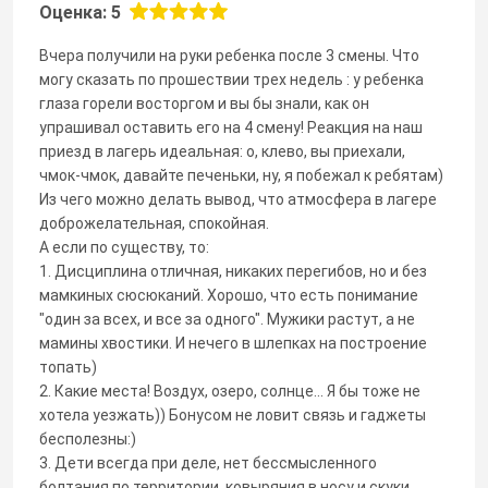
Оценка: 5
Вчера получили на руки ребенка после 3 смены. Что
могу сказать по прошествии трех недель : у ребенка
глаза горели восторгом и вы бы знали, как он
упрашивал оставить его на 4 смену! Реакция на наш
приезд в лагерь идеальная: о, клево, вы приехали,
чмок-чмок, давайте печеньки, ну, я побежал к ребятам)
Из чего можно делать вывод, что атмосфера в лагере
доброжелательная, спокойная.
А если по существу, то:
1. Дисциплина отличная, никаких перегибов, но и без
мамкиных сюсюканий. Хорошо, что есть понимание
"один за всех, и все за одного". Мужики растут, а не
мамины хвостики. И нечего в шлепках на построение
топать)
2. Какие места! Воздух, озеро, солнце... Я бы тоже не
хотела уезжать)) Бонусом не ловит связь и гаджеты
бесполезны:)
3. Дети всегда при деле, нет бессмысленного
болтания по территории, ковыряния в носу и скуки.