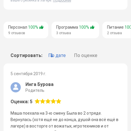
вашего ребенка в лагере.
Подробнее
Персонал
100%
Программа
100%
Питание
10
9 отзывов
3 отзыва
2 отзыва
Сортировать:
По дате
По оценке
5 сентября 2019 г.
Инга Бурова
Родитель
Оценка: 5
Маша поехала на 3-ю смену. Была во 2 отряде.
Вернулась (хотя ещё не до конца, душой она всё ещё в
лагере) в восторге от вожатых, игротехников и от