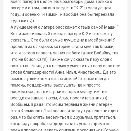
всего лагеря в целом. Все разговоры дома только о
лагере и о том, как она поедет в "К-2" в следующем
году…и осенью…и зимой…и вообще она бы переехала
туда жить))
А лучше меня о лагере расскажет отзыв самой Маши: "
Вот и закончилась 3 смена в лагере К-2 и что я могу
сказать.... Это были самые лучше дни в моей жизни! Я
провела их с людьми, которые стали мне так близки,
что я готова порвать за них любого (даже Бабайку, так
что не бойся Катя). Так же хочу сказать пару слов о
вожатых... Блин, да я не смогу уместить в пару слов все
слова благодарности! Анна, Илья, Анастасия... Да это
самые лучшие вожатые на земле! Готовые всегда
помочь, поддержать, выслушать, да и просто
посмеяться, хоть и шутки которые мы шутим.. не
всегда смешные.. (кхем, Илья, простите за них х)).
Вообщем, я рада что моим первым в жизни лагерем
стал Космонавт-2 и конечно я поеду туда ещё не один
раз, что бы опять веселиться с друзьями, прятаться,
когда идут акробаты, доделывать уголок прямо во
время проверки, делать оригами, поклоняться Корнею,