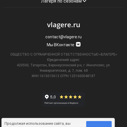
Лагеря по сезонам
vlagere.ru
contact@vlagere.ru
Мы ВКонтакте
ОБЩЕСТВО С ОГРАНИЧЕННОЙ ОТВЕТСТВЕННОСТЬЮ «ВЛАГЕРЕ»
Юридический адрес:
420500, Татарстан, Верхнеуслонский р-н, г. Иннополис, ул.
Университетская,
д. 7, пом. 68
ИНН 1615015613
ОГРН 1201600048187
Продолжая использование сайта, вы
Информация на сайте не является публичной офертой.