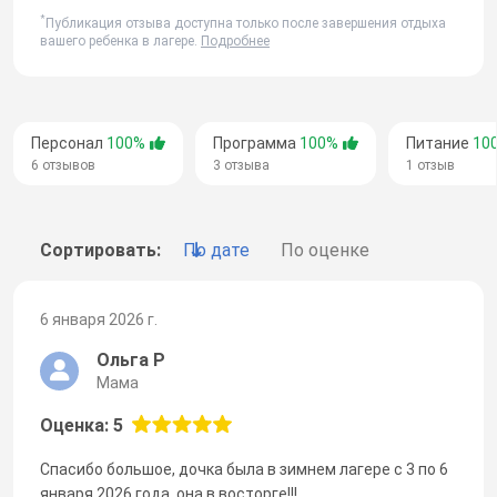
*
Публикация отзыва доступна только после завершения отдыха
вашего ребенка в лагере.
Подробнее
Персонал
100%
Программа
100%
Питание
10
6 отзывов
3 отзыва
1 отзыв
Сортировать:
По дате
По оценке
6 января 2026 г.
Ольга Р
Мама
Оценка: 5
Спасибо большое, дочка была в зимнем лагере с 3 по 6
января 2026 года, она в восторге!!!