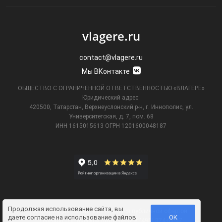
vlagere.ru
contact@vlagere.ru
Мы ВКонтакте
ОБЩЕСТВО С ОГРАНИЧЕННОЙ ОТВЕТСТВЕННОСТЬЮ «ВЛАГЕРЕ»
Юридический адрес:
420500, Татарстан, Верхнеуслонский р-н, г. Иннополис, ул.
Университетская,
д. 7, пом. 68
ИНН 1615015613
ОГРН 1201600048187
Продолжая использование сайта, вы
Информация на сайте не является публичной офертой.
даете
согласие на использование файлов
ОК
Телефон технической поддержки
8 (495) 374-61-17
.