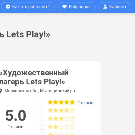
Как это работает?
Избранное
Кабинет
Lets Play!»
«Художественный
лагерь Lets Play!»
Московская обл., Мытищинский р-н
1 отзыв
5.0
1 отзыв