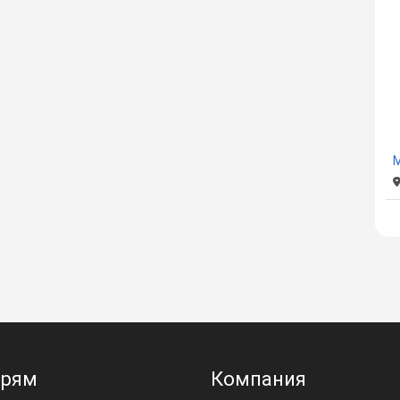
М
ерям
Компания