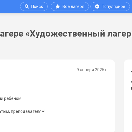
Поиск
Все лагеря
Популярное
агере «Художественный лагерь 
9 января 2025 г.
й ребенок!
атым, преподавателям!