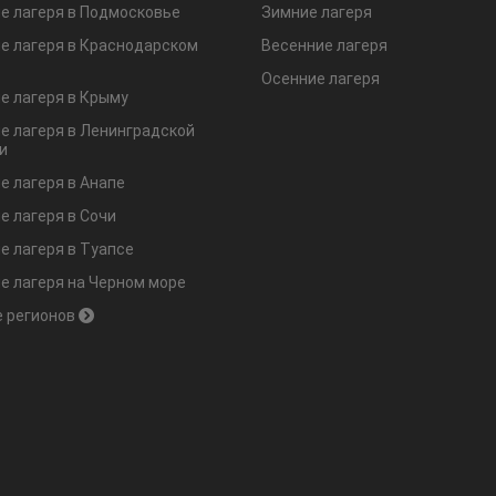
е лагеря в Подмосковье
Зимние лагеря
е лагеря в Краснодарском
Весенние лагеря
Осенние лагеря
е лагеря в Крыму
е лагеря в Ленинградской
и
е лагеря в Анапе
е лагеря в Сочи
е лагеря в Туапсе
е лагеря на Черном море
 регионов