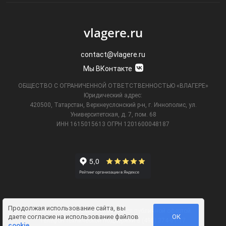
vlagere.ru
contact@vlagere.ru
Мы ВКонтакте
ОБЩЕСТВО С ОГРАНИЧЕННОЙ ОТВЕТСТВЕННОСТЬЮ «ВЛАГЕРЕ»
Юридический адрес:
420500, Татарстан, Верхнеуслонский р-н, г. Иннополис, ул.
Университетская,
д. 7, пом. 68
ИНН 1615015613
ОГРН 1201600048187
Продолжая использование сайта, вы
Информация на сайте не является публичной офертой.
даете
согласие на использование файлов
ОК
Телефон технической поддержки
8 (495) 374-61-17
.
cookie