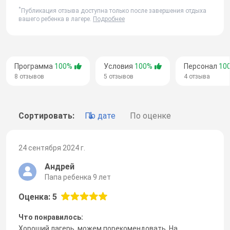
*
Публикация отзыва доступна только после завершения отдыха
вашего ребенка в лагере.
Подробнее
Программа
100%
Условия
100%
Персонал
10
8 отзывов
5 отзывов
4 отзыва
Сортировать:
По дате
По оценке
24 сентября 2024 г.
Андрей
Папа ребенка 9 лет
Оценка: 5
Что понравилось:
Хороший лагерь, можем порекомендовать. На