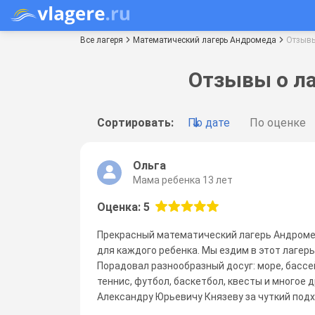
Все лагеря
Математический лагерь Андромеда
Отзыв
Отзывы о л
Сортировать:
По дате
По оценке
Ольга
Мама ребенка 13 лет
Оценка: 5
Прекрасный математический лагерь Андроме
для каждого ребенка. Мы ездим в этот лагер
Порадовал разнообразный досуг: море, бассей
теннис, футбол, баскетбол, квесты и многое 
Александру Юрьевичу Князеву за чуткий подх