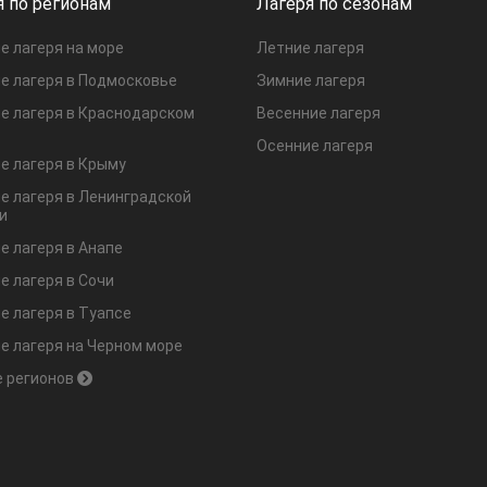
я по регионам
Лагеря по сезонам
е лагеря на море
Летние лагеря
е лагеря в Подмосковье
Зимние лагеря
е лагеря в Краснодарском
Весенние лагеря
Осенние лагеря
е лагеря в Крыму
е лагеря в Ленинградской
и
е лагеря в Анапе
е лагеря в Сочи
е лагеря в Туапсе
е лагеря на Черном море
 регионов