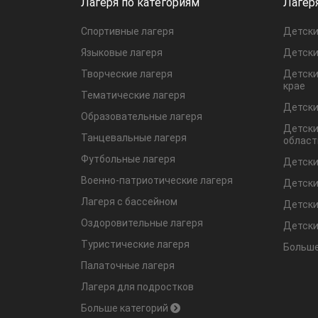
Лагеря по категориям
Лагер
Спортивные лагеря
Детски
Языковые лагеря
Детски
Творческие лагеря
Детски
крае
Тематические лагеря
Детски
Образовательные лагеря
Детски
Танцевальные лагеря
област
Футбольные лагеря
Детски
Военно-патриотические лагеря
Детски
Лагеря с бассейном
Детски
Оздоровительные лагеря
Детски
Туристические лагеря
Больше
Палаточные лагеря
Лагеря для подростков
Больше категорий