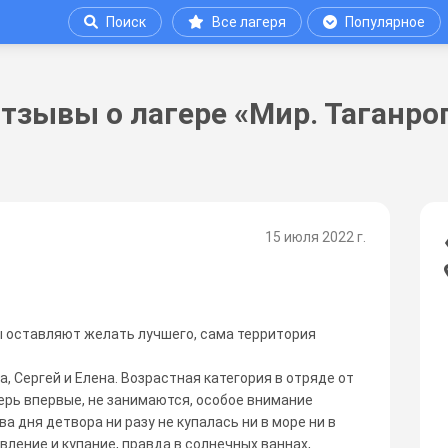
Поиск
Все лагеря
Популярное
тзывы о лагере «Мир. Таганро
15 июля 2022 г.
 оставляют желать лучшего, сама территория
а, Сергей и Елена. Возрастная категория в отряде от
герь впервые, не занимаются, особое внимание
а дня детвора ни разу не купалась ни в море ни в
вление и купание, правда в солнечных ваннах,