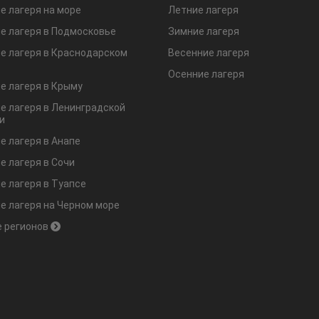
е лагеря на море
Летние лагеря
е лагеря в Подмосковье
Зимние лагеря
е лагеря в Краснодарском
Весенние лагеря
Осенние лагеря
е лагеря в Крыму
е лагеря в Ленинградской
и
е лагеря в Анапе
е лагеря в Сочи
е лагеря в Туапсе
е лагеря на Черном море
 регионов