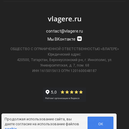
vlagere.ru
contact@vlagere.ru
Мы ВКонтакте
ОБЩЕСТВО С ОГРАНИЧЕННОЙ ОТВЕТСТВЕННОСТЬЮ «ВЛАГЕРЕ»
Юридический адрес:
420500, Татарстан, Верхнеуслонский р-н, г. Иннополис, ул.
Университетская,
д. 7, пом. 68
ИНН 1615015613
ОГРН 1201600048187
Продолжая использование сайта, вы
Информация на сайте не является публичной офертой.
даете
согласие на использование файлов
ОК
Телефон технической поддержки
8 (495) 374-61-17
.
cookie