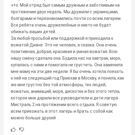
что. Мой отряд был самым дружным и заботливым на
протяжении двух недель. Мы дружили с украинцами,
болгарами и перезнакомились почти со всем лагерем.
Все ребята очень дружелюбные и никто не будет
обижать ваших детей.
За любой просьбой или поддержкой я приходила к
вожатой Диане. Это не человек, а сказка. Она очень
позитивная, добрая, красивая и умная вожатая. Всю
нашу смену сделала она. Будила нас на завтрак, море,
купалась с нами и помогала не грустить. Она заменила
мне маму на эти две недели. Я бы очень хотела поехать
к ней на следующий год.Приехав в Москву, я поняла, как
же мне грустно без той атмосферы, тех людей,
вожатых, анимаций, моря, дискотек и без этого тепла,
которое мне дарили все руководители и дети лагеря
Мистраль 2 на протяжении всего отдыха. Я советую
всем приезжать в этот лагерь и брать с собой как
можно больше друзей