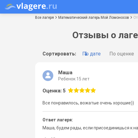
Все лагеря
Математический лагерь Мой Ломоносов
От
Отзывы о лаг
Сортировать:
По дате
По оценке
Маша
Ребенок 15 лет
Оценка: 5
Все понравилось, вожатые очень хорошие))
Ответ лагеря:
Маша, будем рады, если присоединишься к нам