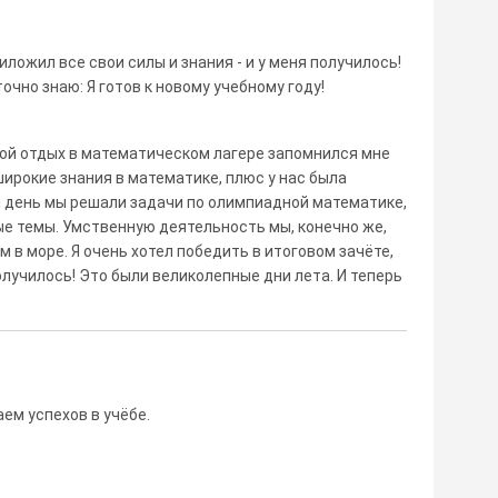
иложил все свои силы и знания - и у меня получилось!
очно знаю: Я готов к новому учебному году!
Мой отдых в математическом лагере запомнился мне
широкие знания в математике, плюс у нас была
 день мы решали задачи по олимпиадной математике,
ые темы. Умственную деятельность мы, конечно же,
 в море. Я очень хотел победить в итоговом зачёте,
получилось! Это были великолепные дни лета. И теперь
ем успехов в учёбе.