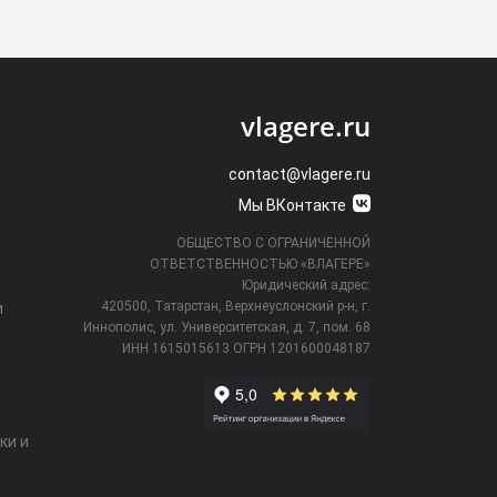
vlagere.ru
contact@vlagere.ru
Мы ВКонтакте
ОБЩЕСТВО С ОГРАНИЧЕННОЙ
ОТВЕТСТВЕННОСТЬЮ «ВЛАГЕРЕ»
Юридический адрес:
420500, Татарстан, Верхнеуслонский р-н, г.
и
Иннополис, ул. Университетская,
д. 7, пом. 68
ИНН 1615015613
ОГРН 1201600048187
ки и