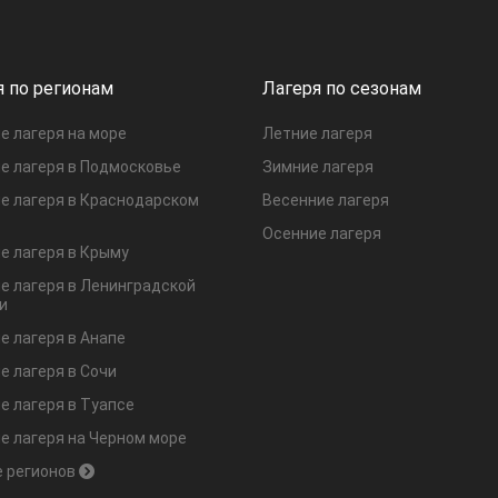
я по регионам
Лагеря по сезонам
е лагеря на море
Летние лагеря
е лагеря в Подмосковье
Зимние лагеря
е лагеря в Краснодарском
Весенние лагеря
Осенние лагеря
е лагеря в Крыму
е лагеря в Ленинградской
и
е лагеря в Анапе
е лагеря в Сочи
е лагеря в Туапсе
е лагеря на Черном море
 регионов