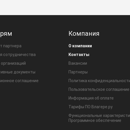
ерям
Компания
т партнера
О компании
я сотрудничества
Контакты
 организаций
Вакансии
ивные документы
Партнеры
ионное соглашение
Политика конфиденциальност
Пользовательское соглашение
Информация об оплате
Тарифы ПО Влагере.ру
Функциональные характеристи
Программное обеспечение