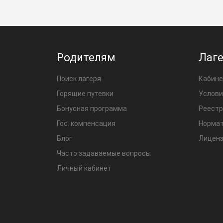
Родителям
Лаг
Поиск лагеря
Кабине
Горящие путевки
Услови
Бонусная программа
Реестр
Гос. компенсация
Нормат
Блог
Лиценз
Часто задаваемые вопросы
Личный кабинет