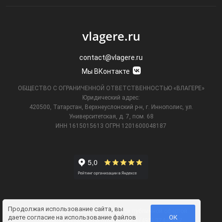
vlagere.ru
contact@vlagere.ru
Мы ВКонтакте
ОБЩЕСТВО С ОГРАНИЧЕННОЙ ОТВЕТСТВЕННОСТЬЮ «ВЛАГЕРЕ»
Юридический адрес:
420500, Татарстан, Верхнеуслонский р-н, г. Иннополис, ул.
Университетская,
д. 7, пом. 68
ИНН 1615015613
ОГРН 1201600048187
Продолжая использование сайта, вы
Информация на сайте не является публичной офертой.
даете
согласие на использование файлов
ОК
Телефон технической поддержки
8 (495) 374-61-17
.