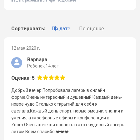
вашего ребенка в лагере.
Подробнее
Сортировать:
По дате
По оценке
12 мая 2020 г.
Варвара
Ребенок 14 лет
Оценка: 5
Добрый вечер!Попробовала лагерь в онлайн
форме.Очень интересный и душевный.Каждый день-
новое чудо.Столько открытий для себя я
сделала.Каждый день спорт, новые эмоции, знания и
умения, атмосферные эфиры и конференции в
Zoom.Очень хочется попасть в этот чудесный лагерь
летом.Всем спасибо ❤️❤️❤️