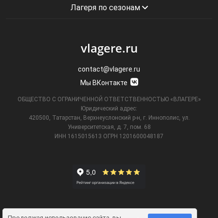
Лагеря по сезонам
vlagere.ru
contact@vlagere.ru
Мы ВКонтакте
ОБЩЕСТВО С ОГРАНИЧЕННОЙ ОТВЕТСТВЕННОСТЬЮ «ВЛАГЕРЕ»
Юридический адрес:
420500, Татарстан, Верхнеуслонский р-н, г. Иннополис, ул.
Университетская,
д. 7, пом. 68
ИНН 1615015613
ОГРН 1201600048187
Продолжая использование сайта, вы