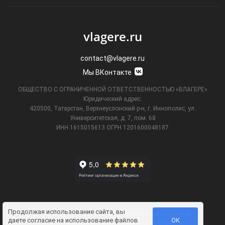
vlagere.ru
contact@vlagere.ru
Мы ВКонтакте
ОБЩЕСТВО С ОГРАНИЧЕННОЙ ОТВЕТСТВЕННОСТЬЮ «ВЛАГЕРЕ»
Юридический адрес:
420500, Татарстан, Верхнеуслонский р-н, г. Иннополис, ул.
Университетская,
д. 7, пом. 68
ИНН 1615015613
ОГРН 1201600048187
Продолжая использование сайта, вы
Информация на сайте не является публичной офертой.
даете
согласие на использование файлов
ОК
Телефон технической поддержки
8 (495) 374-61-17
.