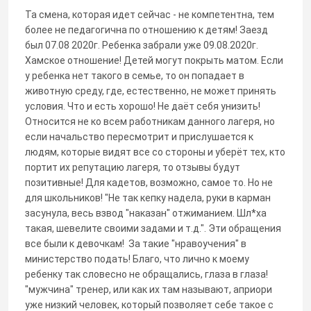
Та смена, которая идет сейчас - не компетентна, тем
более не педагогична по отношению к детям! Заезд
был 07.08 2020г. Ребенка забрали уже 09.08.2020г.
Хамское отношение! Детей могут покрыть матом. Если
у ребенка нет такого в семье, то он попадает в
животную среду, где, естественно, не может принять
условия. Что и есть хорошо! Не даёт себя унизить!
Относится не ко всем работникам данного лагеря, но
если начальство пересмотрит и прислушается к
людям, которые видят все со стороны и уберёт тех, кто
портит их репутацию лагеря, то отзывы будут
позитивные! Для кадетов, возможно, самое то. Но не
для школьников! "Не так кепку надела, руки в карман
засунула, весь взвод "наказан" отжиманием. Шл*ха
такая, шевелите своими задами и т.д.". Эти обращения
все были к девочкам! За такие "нравоучения" в
министерство подать! Благо, что лично к моему
ребенку так словесно не обращались, глаза в глаза!
"мужчина" тренер, или как их там называют, априори
уже низкий человек, который позволяет себе такое с