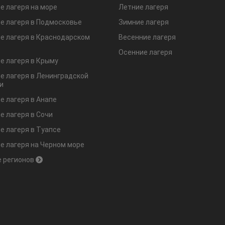
е лагеря на море
Летние лагеря
е лагеря в Подмосковье
Зимние лагеря
е лагеря в Краснодарском
Весенние лагеря
Осенние лагеря
е лагеря в Крыму
е лагеря в Ленинградской
и
е лагеря в Анапе
е лагеря в Сочи
е лагеря в Туапсе
е лагеря на Черном море
 регионов