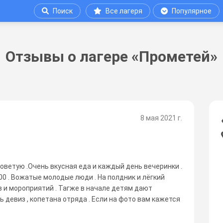
Поиск
Все лагеря
Популярное
Отзывы о лагере «Прометей»
8 мая 2021 г.
советую .Очень вкусная еда и каждый день вечеринки .
 00 . Вожатые молодые люди . На полдник и лёгкий
 и мороприятий . Тагже в начале детям дают
 девиз , копетана отряда . Если на фото вам кажется