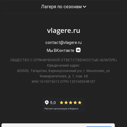
Лагеря по сезонам
vlagere.ru
contact@vlagere.ru
Мы ВКонтакте
ОБЩЕСТВО С ОГРАНИЧЕННОЙ ОТВЕТСТВЕННОСТЬЮ «ВЛАГЕРЕ»
Юридический адрес:
420500, Татарстан, Верхнеуслонский р-н, г. Иннополис, ул.
Университетская,
д. 7, пом. 68
ИНН 1615015613
ОГРН 1201600048187