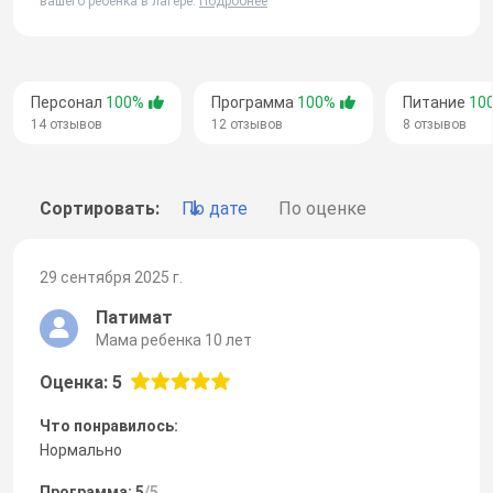
вашего ребенка в лагере.
Подробнее
Персонал
100%
Программа
100%
Питание
10
14 отзывов
12 отзывов
8 отзывов
Сортировать:
По дате
По оценке
29 сентября 2025 г.
Патимат
Мама ребенка 10 лет
Оценка: 5
Что понравилось:
Нормально
Программа: 5
/5