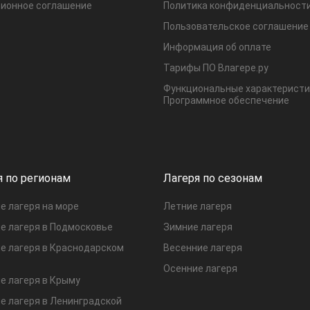
ионное соглашение
Политика конфиденциальност
Пользовательское соглашение
Информация об оплате
Тарифы ПО Влагере.ру
Функциональные характеристи
Программное обеспечение
я по регионам
Лагеря по сезонам
е лагеря на море
Летние лагеря
е лагеря в Подмосковье
Зимние лагеря
е лагеря в Краснодарском
Весенние лагеря
Осенние лагеря
е лагеря в Крыму
е лагеря в Ленинградской