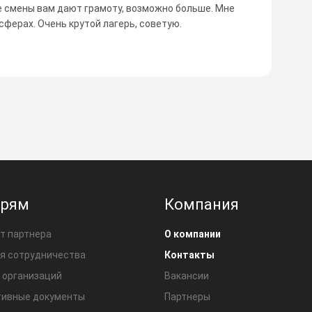
це смены вам дают грамоту, возможно больше. Мне
сферах. Очень крутой лагерь, советую.
ерям
Компания
т партнера
О компании
я сотрудничества
Контакты
 организаций
Вакансии
ивные документы
Партнеры