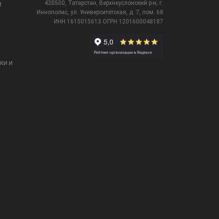
420500, Татарстан, Верхнеуслонский р-н, г.
и
Иннополис, ул. Университетская,
д. 7, пом. 68
ИНН 1615015613
ОГРН 1201600048187
ки и