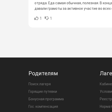
отряда. Еда самая обычная, полезная. В кон
давали грамоты за активное участие во всех 
1
1
Родителям
Лаг
Поиск лагеря
Кабине
Горящие путевки
Услови
Бонусная программа
Реестр
Гос. компенсация
Нормат