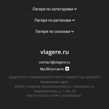
Лагеря по категориям
Лагеря по регионам
Лагеря по сезонам
vlagere.ru
contact@vlagere.ru
Мы ВКонтакте
ОБЩЕСТВО С ОГРАНИЧЕННОЙ ОТВЕТСТВЕННОСТЬЮ «ВЛАГЕРЕ»
Юридический адрес:
420500, Татарстан, Верхнеуслонский р-н, г. Иннополис, ул.
Университетская,
д. 7, пом. 68
ИНН 1615015613
ОГРН 1201600048187