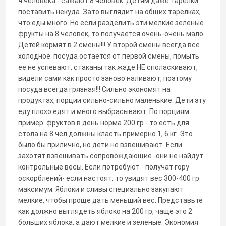
4 человека - сажают 8 человек. Детям даже тарелки
поставить некуда. Зато выглядит на общих тарелках,
что еды много. Но если разделить эти мелкие зеленые
фрукты на 8 человек, то получается очень-очень мало.
Детей кормят в 2 смены!!! У второй смены всегда все
холодное. посуда остается от первой смены, помыть
ее не успевают, стаканы так жаде НЕ споласкивают,
видели сами как просто заново наливают, поэтому
посуда всегда грязная!!! Сильно экономят на
продуктах, порции сильно-сильно маленькие. Дети эту
еду плохо едят и много выбрасывают. По порциям
пример: фруктов в день норма 200 гр - то есть для
стола на 8 чел должны класть примерно 1, 6 кг. Это
было бы прилично, но дети не взвешивают. Если
захотят взвешивать сопровождающие -они не найдут
контрольные весы. Если потребуют - получат гору
оскорблений- если настоят, то увидят вес 300-400 гр.
максимум. Яблоки и сливы специально закупают
мелкие, чтобы проще дать меньший вес. Представьте
как должно выглядеть яблоко на 200 гр, чаще это 2
больших яблока. а дают мелкие и зеленые. Экономия