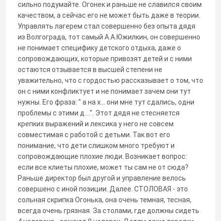
сильно подумайте. Огонек и раньше не славился своим
качеством, а сейчас его не может быть даже в теории.
Управлять лагерем стал совершенно без опыта дядя
из Волгограда, тот самый А.А.Южилкин, он совершенно
не понимает специфику детского отдыха, даже о
сопровождающих, которые привозят детей и с ними
остаются отзывается в высшей степени не
уважительно, что с гордостью рассказывает о том, что
он с ними конфликтует и не понимает зачем они тут
нужны. Его фраза: " а на х... они мне тут сдались, одни
проблемы с этими д....". Этот дядя не стесняется
крепких выражений и лексика у него не совсем
совместимая с работой с детьми. Так вот его
понимание, что дети слишком много требуют и
сопровождающие плохие люди. Возникает вопрос:
если все клиеты плохие, может ты сам не от сюда?
Раньше директор был другой и управление велось
совершено с иной позиции. Далее. СТОЛОВАЯ - это
сольная скрипка Огонька, она очень темная, тесная,
всегда очень грязная. За столами, где должны сидеть