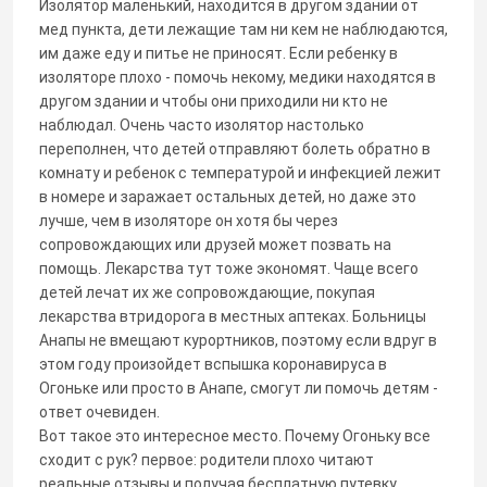
Изолятор маленький, находится в другом здании от
мед пункта, дети лежащие там ни кем не наблюдаются,
им даже еду и питье не приносят. Если ребенку в
изоляторе плохо - помочь некому, медики находятся в
другом здании и чтобы они приходили ни кто не
наблюдал. Очень часто изолятор настолько
переполнен, что детей отправляют болеть обратно в
комнату и ребенок с температурой и инфекцией лежит
в номере и заражает остальных детей, но даже это
лучше, чем в изоляторе он хотя бы через
сопровождающих или друзей может позвать на
помощь. Лекарства тут тоже экономят. Чаще всего
детей лечат их же сопровождающие, покупая
лекарства втридорога в местных аптеках. Больницы
Анапы не вмещают курортников, поэтому если вдруг в
этом году произойдет вспышка коронавируса в
Огоньке или просто в Анапе, смогут ли помочь детям -
ответ очевиден.
Вот такое это интересное место. Почему Огоньку все
сходит с рук? первое: родители плохо читают
реальные отзывы и получая бесплатную путевку