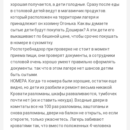
хорошая получается, а дети голодные. Сразу после еды
в столовой детей ведут в магазинчих продуктов.
который расположен на территории лагеря и
принадлежит он хозяину Огонька. Как вы думаете
сытые дети будут покупать Доширак? А эти дети его
выкашивают по бешеной цене, чтобы срочно покушать
в номере в сухомятку.
Роспотребнадзор при проверке не стоит в момент
приема пищи, они проверят документы, а сотрудники
столовой очень хорошо умеют правильно оформлять
документы. так что в этом лагере нет шансов детям
быть сытыми.
НОМЕРА. Когда-то номера были хорошие, остатки еще
видно, но дети их разбили и ремонт весьма никакой.
Кровати разломаны, шкафы разваливаются, тумбочек
почти нет (их и ставить некуда). Входные двери в
комнтаты все на 100 раз разломаны, заштопаны и
снова разломаны, двери на балкон не открыть, но если
откроете, только ужаснетесь. Лагерь забивают
кроватями так, что вместо положенных 4 человека