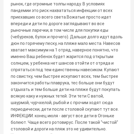
рынок, где огромные толпы народу. В условиях
пандемии это риск нахвататься инфекции от всех
приехавших со всего света.Вожатые просто идет
впереди и дети по дороге заглядывают во все
рыночные ларечки, в том числе для покупки еды
(чебуреков, булок и прочего). Дальше долго идут вдоль
дюн по горячему песку, на пляже мало места. Навесов
хватает максимум на 1 отряд, наверное понятно, что
именно Ваш ребенок будет жарится под открытым
солнцем, у ребенка нет шансов отойти от отряда и
спрятаться под тем единственны навесиком. Купают
по свистку, чем быстрее искупают всех, тем быстрее
закончится работы плаврука, тес больше они будут
отдыхать и тем больше дети на пляже будут покупать
всякую каку и нужных тетей. Эти тети С ватой,
шаурмой, чурчхелой, рыбой и с прочим ходят сюда
периодически, дети после столовой скупают тут все.
ИНФЕКЦИИ. конец июля - август все дети в Огоньке
болеют. Чаще всего ротовирус. После такой "чистой"
столовой и дороги на пляж это не удивительно.