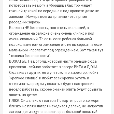
потребовать не могу, а уборщица быстро машет
грязной тряпкой по середине и под кровати даже не
залезает. Номера всегда грязные - это прямо
рассадник заразы.
Балконы НЕ безопасны, пол очень скользкий, а
ограждение на балконе очень-очень хлипко и пол
очень скользкий. То есть если ребенок большой
подскользнется- ограждение его не выдержит, а если
маленький - пролетит под ограждением. Вот такая тут
"техника безопасности".
ВОЖАТЫЕ. Пед отряд, который часто раньше сюда
приезжал - сейчас работает в лагере ВИТА и ДЮНА.
Сюда ищут других, но с учетом, что директор любит
"крепкое словцо" и любит всех крепко ругать и
оттягивать, вряд ли у вожатых будет настроение
весело работать, скорее они как опять будут срывать
злость на детях.
ПЛЯЖ. Он далеко от лагеря. По карте просто до моря
близко, но пляж лагеря находится далеко, не напротив
лагеря. дети идут сначала через большой пляжный