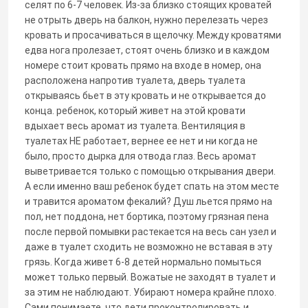
селят по 6-7 человек. Из-за близко стоящих кроватей
не отрыть дверь на балкон, нужно перелезать через
кровать и просачиваться в щелочку. Между кроватями
едва нога пролезает, стоят очень близко и в каждом
номере стоит кровать прямо на входе в номер, она
расположена напротив туалета, дверь туалета
открываясь бьет в эту кровать и не открывается до
конца. ребенок, который живет на этой кровати
вдыхает весь аромат из туалета. Вентиляция в
туалетах НЕ работает, вернее ее нет и ни когда не
было, просто дырка для отвода глаз. Весь аромат
выветривается только с помощью открывания двери.
А если именно ваш ребенок будет спать на этом месте
и травится ароматом фекалий? Душ льется прямо на
пол, нет поддона, нет бортика, поэтому грязная пена
после первой помывки растекается на весь сан узел и
даже в туалет сходить не возможно не вставая в эту
грязь. Когда живет 6-8 детей нормально помыться
может только первый. Вожатые не заходят в туалет и
за этим не наблюдают. Убирают номера крайне плохо.
Сами понимаете, что дети проконтролировать и