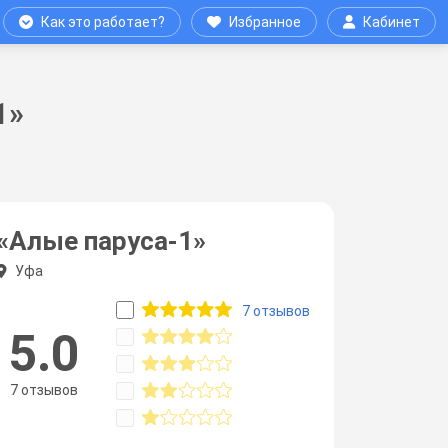
Как это работает?
Избранное
Кабинет
1»
«Алые паруса-1»
Уфа
7 отзывов
5.0
7 отзывов