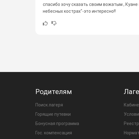
спасибо хочу сказать своим вожатым , Куане и
небесных кострах"-это интересно!!
Родителям
Лаг
Поиск лагеря
Кабине
Горящие путевки
Услови
Бонусная программа
Реестр
Гос. компенсация
Нормат