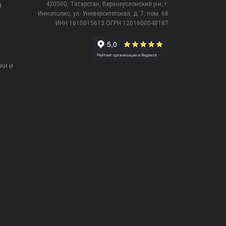
420500, Татарстан, Верхнеуслонский р-н, г.
и
Иннополис, ул. Университетская,
д. 7, пом. 68
ИНН 1615015613
ОГРН 1201600048187
ки и