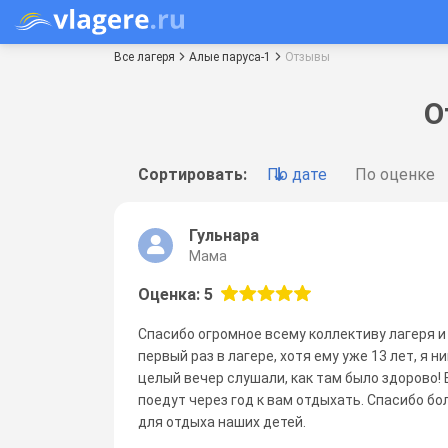
Все лагеря
Алые паруса-1
Отзывы
О
Сортировать:
По дате
По оценке
Гульнара
Мама
Оценка: 5
Спасибо огромное всему коллективу лагеря и
первый раз в лагере, хотя ему уже 13 лет, я н
целый вечер слушали, как там было здорово!
поедут через год к вам отдыхать. Спасибо бо
для отдыха наших детей.