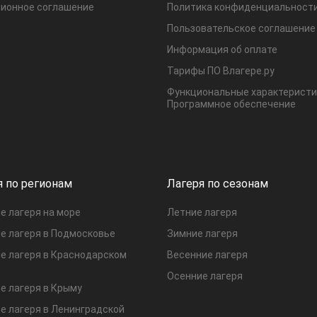
ионное соглашение
Политика конфиденциальност
Пользовательское соглашение
Информация об оплате
Тарифы ПО Влагере.ру
Функциональные характеристи
Программное обеспечение
я по регионам
Лагеря по сезонам
е лагеря на море
Летние лагеря
е лагеря в Подмосковье
Зимние лагеря
е лагеря в Краснодарском
Весенние лагеря
Осенние лагеря
е лагеря в Крыму
е лагеря в Ленинградской