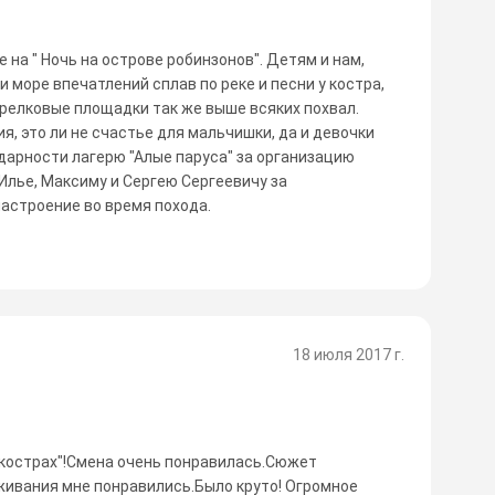
 на " Ночь на острове робинзонов". Детям и нам,
 море впечатлений сплав по реке и песни у костра,
трелковые площадки так же выше всяких похвал.
я, это ли не счастье для мальчишки, да и девочки
одарности лагерю "Алые паруса" за организацию
Илье, Максиму и Сергею Сергеевичу за
астроение во время похода.
18 июля 2017 г.
 кострах"!Смена очень понравилась.Сюжет
ивания мне понравились.Было круто! Огромное