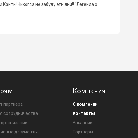
 Кэнти! Никогда не забуду эти дни!! "Легенда о
ерям
Компания
т партнера
О компании
я сотрудничества
Контакты
 организаций
Вакансии
ивные документы
Партнеры