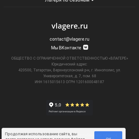
vlagere.ru
contact@vlagere.ru
Мы ВКонтакте
ОБЩЕСТВО С ОГРАНИЧЕННОЙ ОТВЕТСТВЕННОСТЬЮ «ВЛАГЕРЕ»
Юридический адрес:
420500, Татарстан, Верхнеуслонский р-н, г. Иннополис, ул.
Университетская,
д. 7, пом. 68
ИНН 1615015613
ОГРН 1201600048187
Продолжая использование сайта, вы
Информация на сайте не является публичной офертой.