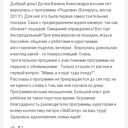
Добрый день! Дочка Ванина Александра восьми лет
вернулась с программы «Подкова» (Беларусь, весна
2017г). Для неё это была первая самостоятельная
поездка. Саша с предвкушением ждала каникул, так как
обожает лошадей. Ожидания оправдались! Восторг
беспредельный! Прогулки верхом на лошадях, игры в
бассейне, общение с ребятами и кураторами,
изготовление поделок, вечёрки... Вернулась довольная
и взгляд какой - то повзрослевший. Очень
трогательное прощание с участниками программы на
перроне с обнимашками... Только отошли от вагона и
первый вопрос: "Мама, а я ещё туда поеду?".
Рассказы о программе не прекращаются до сих пор, но
ни единого слова о том, как она скучала по дому...
Программа весьма насыщенная. Большой опыт для
ребёнка за такое короткое время. Огромная
благодарность руководителю программы, кураторам и
всему коллективу лагеря «SkillCamp» за ваш труд!
Здоровья, вдохновения, новых идей!