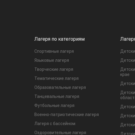
Лагеря по категориям
Лагер
Спортивные лагеря
Детски
Языковые лагеря
Детски
Творческие лагеря
Детски
крае
Тематические лагеря
Детски
Образовательные лагеря
Детски
Танцевальные лагеря
област
Футбольные лагеря
Детски
Военно-патриотические лагеря
Детски
Лагеря с бассейном
Детски
Оздоровительные лагеря
Детски