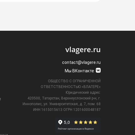
vlagere.ru
contact@vlagere.ru
Мы ВКонтакте
ОБЩЕСТВО С ОГРАНИЧЕННОЙ
ОТВЕТСТВЕННОСТЬЮ «ВЛАГЕРЕ»
Юридический адрес:
420500, Татарстан, Верхнеуслонский р-н, г.
и
Иннополис, ул. Университетская,
д. 7, пом. 68
ИНН 1615015613
ОГРН 1201600048187
ки и