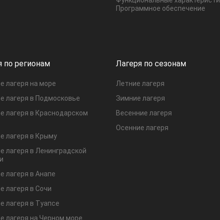
Программное обеспечение
я по регионам
Лагеря по сезонам
е лагеря на море
Летние лагеря
е лагеря в Подмосковье
Зимние лагеря
е лагеря в Краснодарском
Весенние лагеря
Осенние лагеря
е лагеря в Крыму
е лагеря в Ленинградской
и
е лагеря в Анапе
е лагеря в Сочи
е лагеря в Туапсе
е лагеря на Черном море