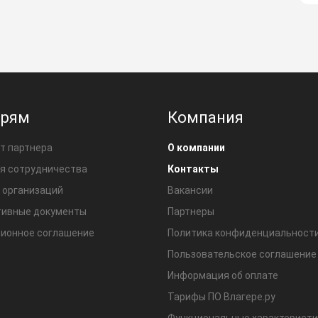
ерям
Компания
т партнера
О компании
я сотрудничества
Контакты
 организаций
Вакансии
ивные документы
Партнеры
ионное соглашение
Политика конфиденциальност
Пользовательское соглашение
Информация об оплате
Тарифы ПО Влагере.ру
Функциональные характеристи