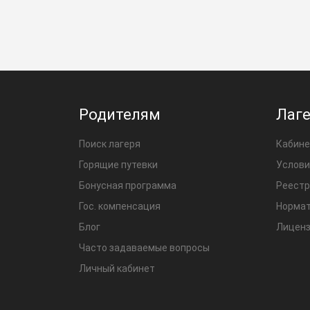
Родителям
Лаг
Поиск лагеря
Кабине
Горящие путевки
Услови
Бонусная программа
Реестр
Гос. компенсация
Нормат
Блог
Лиценз
Часто задаваемые вопросы
Личный кабинет