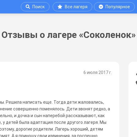
Поиск
Все лагеря
Популярное
Отзывы о лагере «Соколенок»
6 июля 2017 г.
ны. Решила написать еще. Тогда дети жаловались,
мнение совершенно поменялось. Дети звонят редко, а
тельно, и дочка и сын наперебой рассказывают, как
е, у детей была адаптация после другого лагеря. Мы
оэтому, дорогие родители. Лагерь хороший, детям
рмят. А я приношу свои извинения, за поспешно