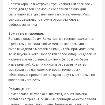
Ребята хорошо выстроили тренировочный процесс и
досуг для детей. Грамотно составили режим дня,
мальчишки всегда были заняты или увлечены. Мы с
сыном довольны, поэтому в этом году снова
собираемся к ним.
Вожатые и персонал:
Большое спасибо им. Вожатые постоянно находились
с ребятами, решали любые мелкие вопросы, даже
вместе ходили в магазин с ними, чтобы прикупить что-
то из вкусненького. Проверяли более младших детей на
наличие крема солнцезащитного (чтобы они были
намазаны им). Ходили с ними в ресторан питаться,
смотрели все ли положили достаточно еды и
обязательно просили детей кушать суп, моего дома не
заставишь его есть.
Размещение:
Номера чистые, уборка была ежедневная, замена
белья раз в три дня. Мыльные принадлежности давали
столько, сколько попросишь. Белье всегда чистое.