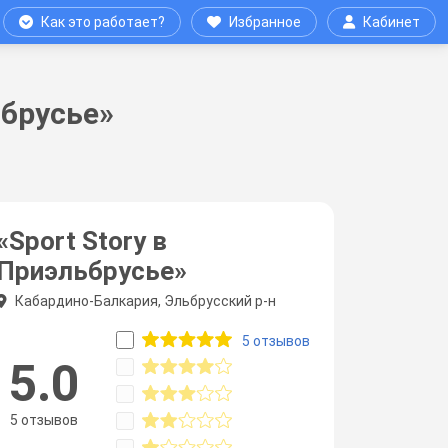
Как это работает?
Избранное
Кабинет
ьбрусье»
«Sport Story в
Приэльбрусье»
Кабардино-Балкария, Эльбрусский р-н
5 отзывов
5.0
5 отзывов