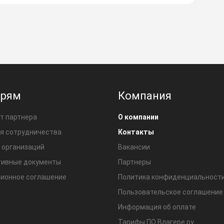
ерям
Компания
т партнера
О компании
я сотрудничества
Контакты
 организаций
Вакансии
ивные документы
Партнеры
ионное соглашение
Политика конфиденциальност
Пользовательское соглашение
Информация об оплате
Тарифы ПО Влагере.ру