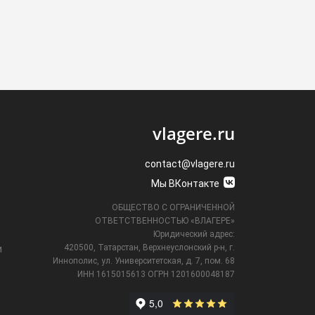
vlagere.ru
contact@vlagere.ru
Мы ВКонтакте
ОБЩЕСТВО С ОГРАНИЧЕННОЙ
ОТВЕТСТВЕННОСТЬЮ «ВЛАГЕРЕ»
Юридический адрес:
420500, Татарстан, Верхнеуслонский р-н, г.
и
Иннополис, ул. Университетская,
д. 7, пом. 68
ИНН 1615015613
ОГРН 1201600048187