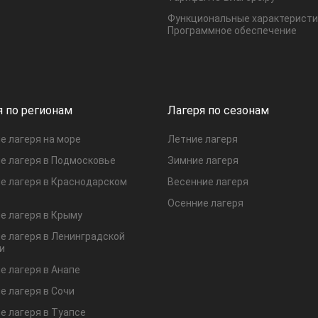
Функциональные характеристи
Программное обеспечение
я по регионам
Лагеря по сезонам
е лагеря на море
Летние лагеря
е лагеря в Подмосковье
Зимние лагеря
е лагеря в Краснодарском
Весенние лагеря
Осенние лагеря
е лагеря в Крыму
е лагеря в Ленинградской
и
е лагеря в Анапе
е лагеря в Сочи
е лагеря в Туапсе