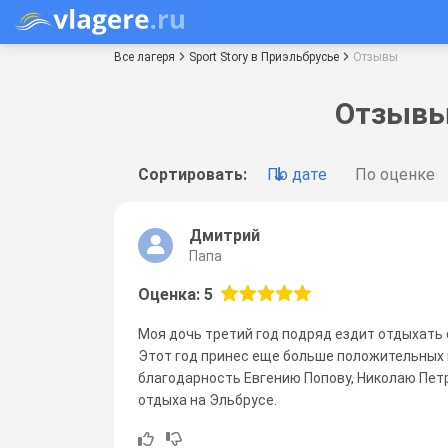
Все лагеря
Sport Story в Приэльбрусье
Отзывы
Отзывы 
Сортировать:
По дате
По оценке
Дмитрий
Папа
Оценка: 5
Моя дочь третий год подряд ездит отдыхать 
Этот год принес еще больше положительных 
благодарность Евгению Попову, Николаю Петр
отдыха на Эльбрусе.