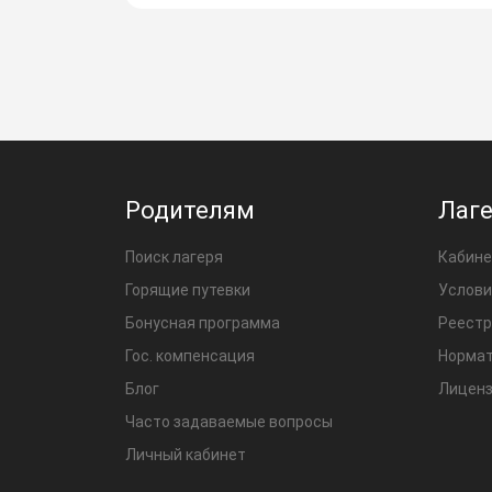
Родителям
Лаг
Поиск лагеря
Кабине
Горящие путевки
Услови
Бонусная программа
Реестр
Гос. компенсация
Нормат
Блог
Лиценз
Часто задаваемые вопросы
Личный кабинет