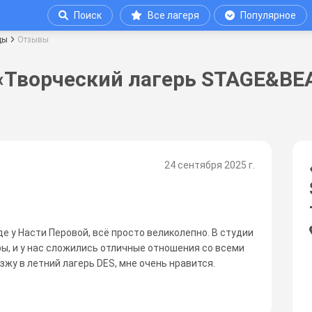
Поиск
Все лагеря
Популярное
цы
Отзывы
«Творческий лагерь STAGE&BEA
24 сентября 2025 г.
де у Насти Перовой, всё просто великолепно. В студии
, и у нас сложились отличные отношения со всеми
зжу в летний лагерь DES, мне очень нравится.