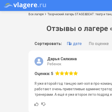
Все лагеря
Творческий лагерь STAGE&BEAT: театр и тан
Отзывы о лагере 
Сортировать:
По дате
По оценке
Дарья Силкина
Ребенок
Оценка: 5
Я уже второй год танцую хип-хоп в про-коман
работают очень приветливые администраторы
тренерами. А ещё я уже второе лето подряд е