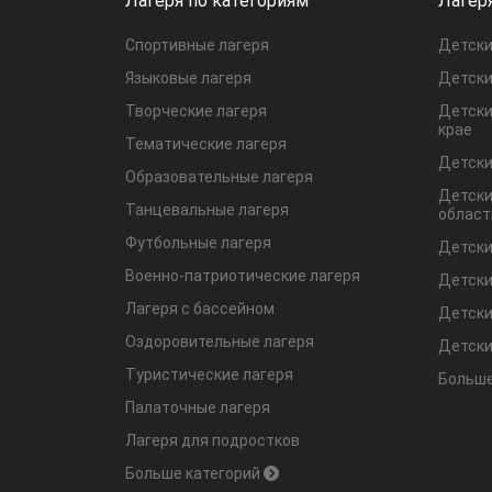
Лагеря по категориям
Лагер
Спортивные лагеря
Детски
Языковые лагеря
Детски
Творческие лагеря
Детски
крае
Тематические лагеря
Детски
Образовательные лагеря
Детски
Танцевальные лагеря
област
Футбольные лагеря
Детски
Военно-патриотические лагеря
Детски
Лагеря с бассейном
Детски
Оздоровительные лагеря
Детски
Туристические лагеря
Больше
Палаточные лагеря
Лагеря для подростков
Больше категорий