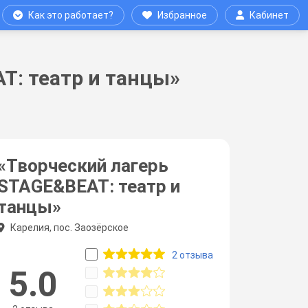
Как это работает?
Избранное
Кабинет
T: театр и танцы»
«Творческий лагерь
STAGE&BEAT: театр и
танцы»
Карелия, пос. Заозёрское
2 отзыва
5.0