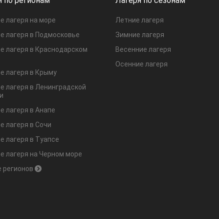
я по регионам
Лагеря по сезонам
е лагеря на море
Летние лагеря
е лагеря в Подмосковье
Зимние лагеря
е лагеря в Краснодарском
Весенние лагеря
Осенние лагеря
е лагеря в Крыму
е лагеря в Ленинградской
и
е лагеря в Анапе
е лагеря в Сочи
е лагеря в Туапсе
е лагеря на Черном море
 регионов