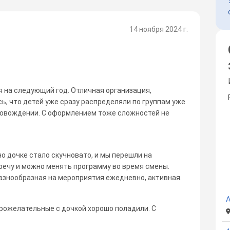
14 ноября 2024 г.
 на следующий год. Отличная организация,
, что детей уже сразу распределяли по группам уже
провождении. С оформлением тоже сложностей не
о дочке стало скучновато, и мы перешли на
речу и можно менять программу во время смены.
азнообразная на мероприятия ежедневно, активная.
А
брожелательные с дочкой хорошо поладили. С