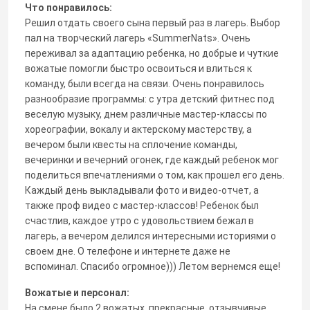
Что понравилось:
Решил отдать своего сына первый раз в лагерь. Выбор
пал на творческий лагерь «SummerNats». Очень
переживал за адаптацию ребенка, но добрые и чуткие
вожатые помогли быстро освоиться и влиться к
команду, были всегда на связи. Очень понравилось
разнообразие программы: с утра детский фитнес под
веселую музыку, днем различные мастер-классы по
хореографии, вокалу и актерскому мастерству, а
вечером были квесты на сплочение команды,
вечеринки и вечерний огонек, где каждый ребенок мог
поделиться впечатлениями о том, как прошел его день.
Каждый день выкладывали фото и видео-отчет, а
также проф видео с мастер-классов! Ребенок был
счастлив, каждое утро с удовольствием бежал в
лагерь, а вечером делился интересными историями о
своем дне. О телефоне и интернете даже не
вспоминал. Спасибо огромное))) Летом вернемся еще!
Вожатые и персонал:
На смене было 2 вожатых, прекрасные, отзывчивые