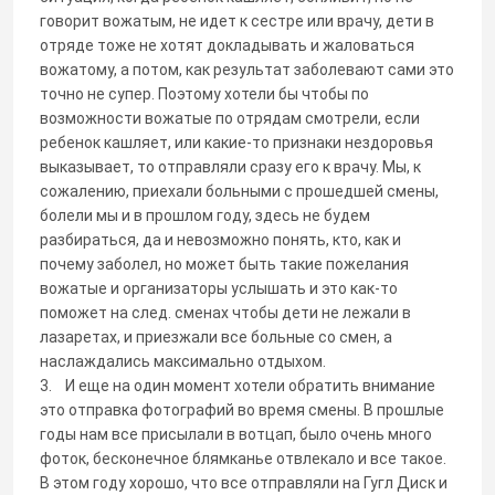
говорит вожатым, не идет к сестре или врачу, дети в
отряде тоже не хотят докладывать и жаловаться
вожатому, а потом, как результат заболевают сами это
точно не супер. Поэтому хотели бы чтобы по
возможности вожатые по отрядам смотрели, если
ребенок кашляет, или какие-то признаки нездоровья
выказывает, то отправляли сразу его к врачу. Мы, к
сожалению, приехали больными с прошедшей смены,
болели мы и в прошлом году, здесь не будем
разбираться, да и невозможно понять, кто, как и
почему заболел, но может быть такие пожелания
вожатые и организаторы услышать и это как-то
поможет на след. сменах чтобы дети не лежали в
лазаретах, и приезжали все больные со смен, а
наслаждались максимально отдыхом.
3. И еще на один момент хотели обратить внимание
это отправка фотографий во время смены. В прошлые
годы нам все присылали в вотцап, было очень много
фоток, бесконечное блямканье отвлекало и все такое.
В этом году хорошо, что все отправляли на Гугл Диск и