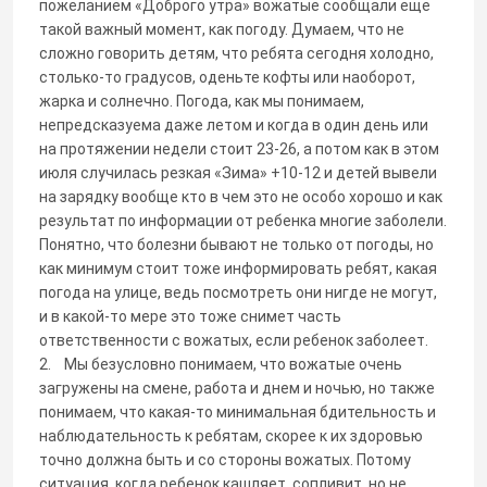
пожеланием «Доброго утра» вожатые сообщали еще
такой важный момент, как погоду. Думаем, что не
сложно говорить детям, что ребята сегодня холодно,
столько-то градусов, оденьте кофты или наоборот,
жарка и солнечно. Погода, как мы понимаем,
непредсказуема даже летом и когда в один день или
на протяжении недели стоит 23-26, а потом как в этом
июля случилась резкая «Зима» +10-12 и детей вывели
на зарядку вообще кто в чем это не особо хорошо и как
результат по информации от ребенка многие заболели.
Понятно, что болезни бывают не только от погоды, но
как минимум стоит тоже информировать ребят, какая
погода на улице, ведь посмотреть они нигде не могут,
и в какой-то мере это тоже снимет часть
ответственности с вожатых, если ребенок заболеет.
2. Мы безусловно понимаем, что вожатые очень
загружены на смене, работа и днем и ночью, но также
понимаем, что какая-то минимальная бдительность и
наблюдательность к ребятам, скорее к их здоровью
точно должна быть и со стороны вожатых. Потому
ситуация, когда ребенок кашляет, сопливит, но не