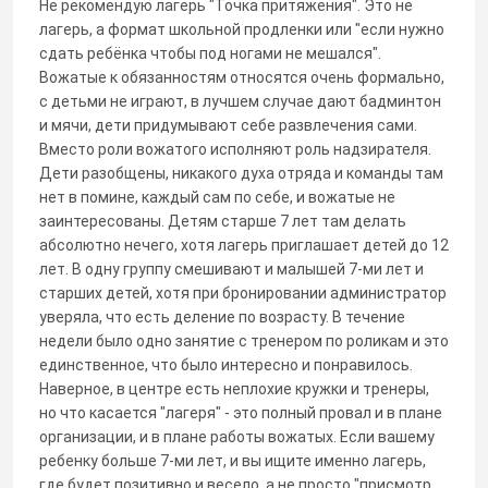
Не рекомендую лагерь "Точка притяжения". Это не
лагерь, а формат школьной продленки или "если нужно
сдать ребёнка чтобы под ногами не мешался".
Вожатые к обязанностям относятся очень формально,
с детьми не играют, в лучшем случае дают бадминтон
и мячи, дети придумывают себе развлечения сами.
Вместо роли вожатого исполняют роль надзирателя.
Дети разобщены, никакого духа отряда и команды там
нет в помине, каждый сам по себе, и вожатые не
заинтересованы. Детям старше 7 лет там делать
абсолютно нечего, хотя лагерь приглашает детей до 12
лет. В одну группу смешивают и малышей 7-ми лет и
старших детей, хотя при бронировании администратор
уверяла, что есть деление по возрасту. В течение
недели было одно занятие с тренером по роликам и это
единственное, что было интересно и понравилось.
Наверное, в центре есть неплохие кружки и тренеры,
но что касается "лагеря" - это полный провал и в плане
организации, и в плане работы вожатых. Если вашему
ребенку больше 7-ми лет, и вы ищите именно лагерь,
где будет позитивно и весело, а не просто "присмотр