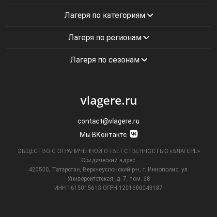
Лагеря по категориям
Лагеря по регионам
Лагеря по сезонам
vlagere.ru
contact@vlagere.ru
Мы ВКонтакте
ОБЩЕСТВО С ОГРАНИЧЕННОЙ ОТВЕТСТВЕННОСТЬЮ «ВЛАГЕРЕ»
Юридический адрес:
420500, Татарстан, Верхнеуслонский р-н, г. Иннополис, ул.
Университетская,
д. 7, пом. 68
ИНН 1615015613
ОГРН 1201600048187