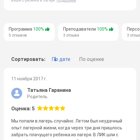
вашего ребенка в лагере.
Подробнее
Программа
100%
Преподаватели
100%
Перс
5 отзывов
3 отзыва
3 отзы
Сортировать:
По дате
По оценке
11 ноября 2017 г.
Татьяна Гаранина
Родитель
Оценка: 5
Мы попали в лагерь случайно. Летом был неудачный
опыт лагерной жизни, когда через три дня пришлось
забрать плачущего ребенка из лагеря. В ЛИК шли с