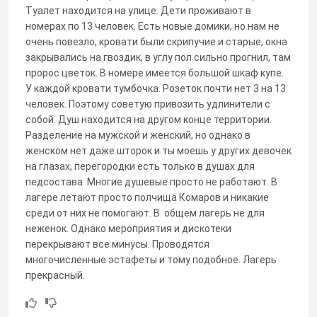
Туалет находится на улице. Дети проживают в
номерах по 13 человек. Есть новые домики, но нам не
очень повезло, кровати были скрипучие и старые, окна
закрывались на гвоздик, в углу пол сильно прогнил, там
пророс цветок. В номере имеется большой шкаф купе.
У каждой кровати тумбочка. Розеток почти нет 3 на 13
человек. Поэтому советую привозить удлинители с
собой. Душ находится на другом конце территории.
Разделение на мужской и женский, но однако в
женском нет даже шторок и ты моешь у других девочек
на глазах, перегородки есть только в душах для
педсостава. Многие душевые просто не работают. В
лагере летают просто полчища Комаров и никакие
среди от них не помогают. В общем лагерь не для
неженок. Однако мероприятия и дискотеки
перекрывают все минусы. Проводятся
многочисленные эстафеты и тому подобное. Лагерь
прекрасный.