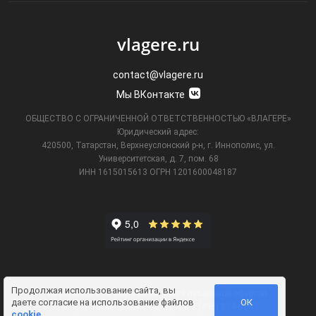
vlagere.ru
contact@vlagere.ru
Мы ВКонтакте
ОБЩЕСТВО С ОГРАНИЧЕННОЙ ОТВЕТСТВЕННОСТЬЮ «ВЛАГЕРЕ»
Юридический адрес:
420500, Татарстан, Верхнеуслонский р-н, г. Иннополис, ул.
Университетская,
д. 7, пом. 68
ИНН 1615015613
ОГРН 1201600048187
Продолжая использование сайта, вы
Информация на сайте не является публичной офертой.
даете
согласие на использование файлов
ОК
Телефон технической поддержки
8 (495) 374-61-17
.
cookie