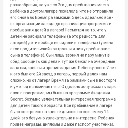
разнообразия, но уже со 2го дня пребывания моего
ребёнка в другом лагере пожалела, что не отправила
его снова во Время ра замками. Здесь идеально все -
от организации заезда до организации программы и
пребывания детей в лагере! Несмотря на то, что у
детей не забирали телефоны (а это редкость для
лагерей) дети вообще не сидели в телефонах (у меня
стоит родительский контроль и я вижу пребывание
сына в телефоне). Сын лишь звонил на пару минут в
обед сообщить как дела и тут же бежал на очередные
занятия, кресты и прочие задания. Ребёнку всего 7 лет
и это был его 2й заезд в лагерь, первый дался нам
сложно, но от лагеря Время за рамками сын в восторге
и уже год вспоминает его! Отдельно хочу сказать парк
слов о программе, мы были на программе Академия
Secret, безумно увлекательная интересная программа
для детей такого возраста. Всё пребывание в лагере
было построено на квесте длиною во всю смену 14
дней, это безумно увлекательно и интересно. Ребенок
привёз награды, дипломы и даже паспорт участника).