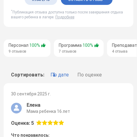
*
Публикация отзыва доступна только после завершения отдыха
вашего ребенка в лагере.
Подробнее
Персонал
100%
Программа
100%
Преподава
9 отзывов
7 отзывов
4 отзыва
Сортировать:
По дате
По оценке
30 сентября 2025 г.
Елена
Мама ребенка 16 лет
Оценка: 5
Что понравилось: