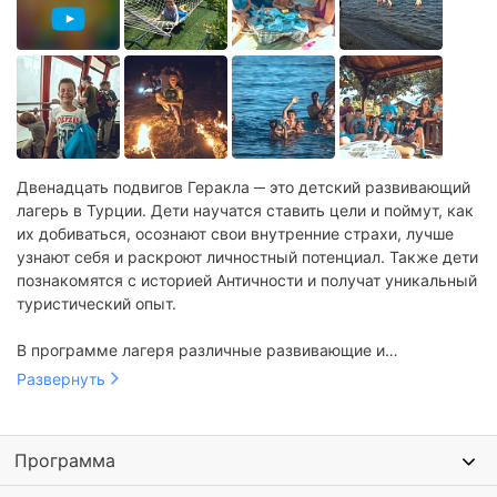
Двенадцать подвигов Геракла ─ это детский развивающий
лагерь в Турции. Дети научатся ставить цели и поймут, как
их добиваться, осознают свои внутренние страхи, лучше
узнают себя и раскроют личностный потенциал. Также дети
познакомятся с историей Античности и получат уникальный
туристический опыт.
В программе лагеря различные развивающие и
познавательные мероприятия. Проводятся тренинги по
Развернуть
саморазвитию, искусству общения и мнемотехнике.
Организуются занятия по актерскому мастерству, работе в
команде и лидерству. Проходят увлекательные экскурсии:
Программа
гора Химера, Античный город Олимпос, вершина
Тахталыдаг. Организуются пешие походы, пляжный отдых и