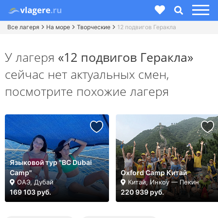
Все лагеря
На море
Творческие
12 подвигов Геракла
У лагеря
«12 подвигов Геракла»
сейчас нет актуальных смен,
посмотрите похожие лагеря
Языковой тур "BC Dubai
Camp"
Oxford Camp Китай
ОАЭ, Дубай
Китай, Инкоу — Пекин
169 103 руб.
220 939 руб.