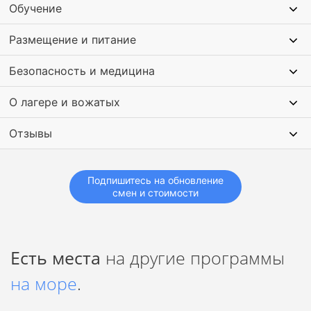
Обучение
фотосессия.
Размещение и питание
Также в лагере проходят различные вечера
самодеятельности, приключенческие квесты, спортивные
состязания и игры на смекалку.
Безопасность и медицина
О лагере и вожатых
Отзывы
Подпишитесь на обновление
смен и стоимости
Есть места
на другие программы
на море
.