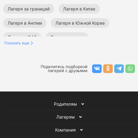
Лагеря за границей
Лагеря в Китае
Лагеря в Англии
Лагеря в Южной Корее
Лагеря в ОАЭ
Лагеря на море
Показать еще
Языковые лагеря
Образовательные лагеря
Экскурсионные лагеря
Спортивные лагеря
Поделитесь подборкой
лагерей с друзьями
Творческие лагеря
Летние лагеря
Лагеря для подростков
Родителям
Лагерям
Компания