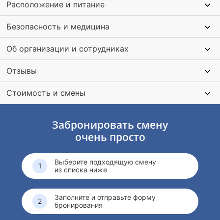
Расположение и питание
сертификат, а главное реальный проект, который можно
показать в школе, на выставке или просто с гордостью
Безопасность и медицина
дома.
Об организации и сотрудниках
Отзывы
Стоимость и смены
Забронировать смену
очень просто
Выберите подходящую смену
из списка ниже
Заполните и отправьте форму
бронирования