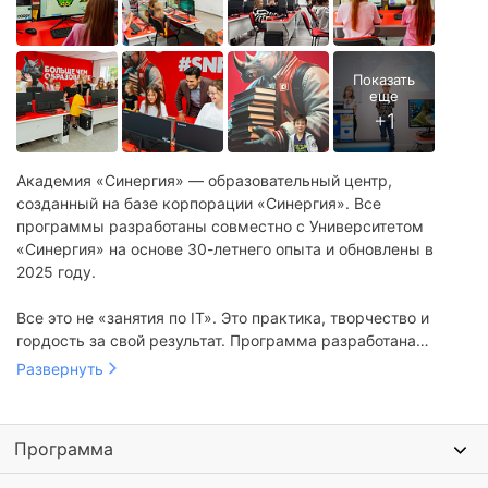
Академия «Синергия» — образовательный центр,
созданный на базе корпорации «Синергия». Все
программы разработаны совместно с Университетом
«Синергия» на основе 30-летнего опыта и обновлены в
2025 году.
Все это не «занятия по IT». Это практика, творчество и
гордость за свой результат. Программа разработана
Департаментом регионального бизнеса Академии Синергия
Развернуть
и соответствует требованиям дополнительного
образования. К слову, с нее тоже можно вернуть
налоговый вычет.
Программа
По итогам смены, каждый получает официальный