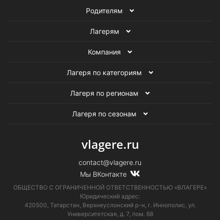
Родителям
Летние образовательные лагеря
Лагерям
Компания
Лагеря по категориям
Лагеря по регионам
Лагеря по сезонам
vlagere.ru
contact@vlagere.ru
Мы ВКонтакте
ОБЩЕСТВО С ОГРАНИЧЕННОЙ ОТВЕТСТВЕННОСТЬЮ «ВЛАГЕРЕ»
Юридический адрес:
420500, Татарстан, Верхнеуслонский р-н, г. Иннополис, ул.
Университетская,
д. 7, пом. 68