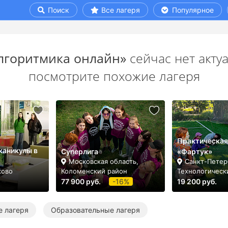
Поиск
Все лагеря
Популярное
лгоритмика онлайн»
сейчас нет акту
посмотрите похожие лагеря
Практическая
каникулы в
Суперлига
«Фартук»
Московская область,
Санкт-Петерб
ково
Коломенский район
Технологическ
77 900 руб.
-16%
19 200 руб.
 лагеря
Образовательные лагеря