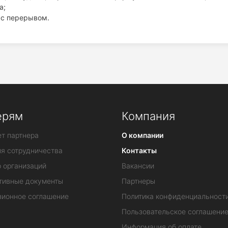
а;
 с перерывом.
ерям
Компания
т партнера
О компании
ия сотрудничества
Контакты
 организаций
Вакансии
тивные документы
Партнеры
зионное соглашение
Политика конфиденциальност
Пользовательское соглашени
Информация об оплате