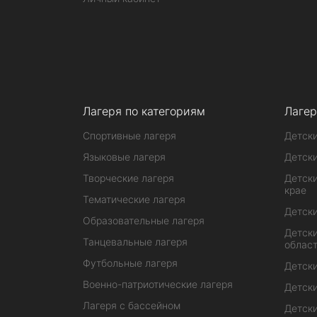
Лагеря по категориям
Лагер
Спортивные лагеря
Детски
Языковые лагеря
Детски
Творческие лагеря
Детски
крае
Тематические лагеря
Детски
Образовательные лагеря
Детски
Танцевальные лагеря
облас
Футбольные лагеря
Детски
Военно-патриотические лагеря
Детски
Лагеря с бассейном
Детски