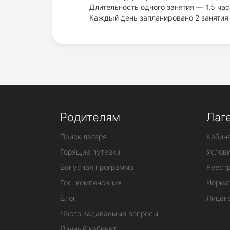
Длительность одного занятия — 1,5 час
Каждый день запланировано 2 занятия
Родителям
Лаг
Поиск лагеря
Кабине
Горящие путевки
Услов
Бонусная программа
Реестр
Гос. компенсация
Норма
Блог
Лицен
Часто задаваемые вопросы
Личный кабинет