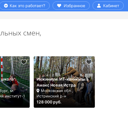
Как это работает?
Избранное
Кабинет
альных смен,
 школа
Инжиниум. ИТ-каникулы в
Амакс Новая Истра
ург, м.
Московская обл.,
ий институт-1
Истринский р-н
128 000 руб.