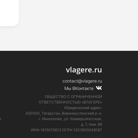
vlagere.ru
contact@vlagere.ru
Мы ВКонтакте
ОБЩЕСТВО С ОГРАНИЧЕННОЙ
ОТВЕТСТВЕННОСТЬЮ «ВЛАГЕРЕ»
Юридический адрес:
420500, Татарстан, Верхнеуслонский р-н,
и
г. Иннополис, ул. Университетская,
д. 7, пом. 68
е
ИНН 1615015613
ОГРН 1201600048187