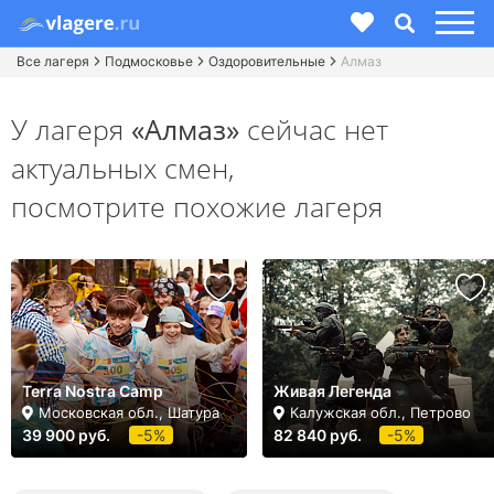
Все лагеря
Подмосковье
Оздоровительные
Алмаз
У лагеря
«Алмаз»
сейчас нет
актуальных смен,
посмотрите похожие лагеря
Terra Nostra Camp
Живая Легенда
Московская обл., Шатура
Калужская обл., Петрово
39 900 руб.
-5%
82 840 руб.
-5%