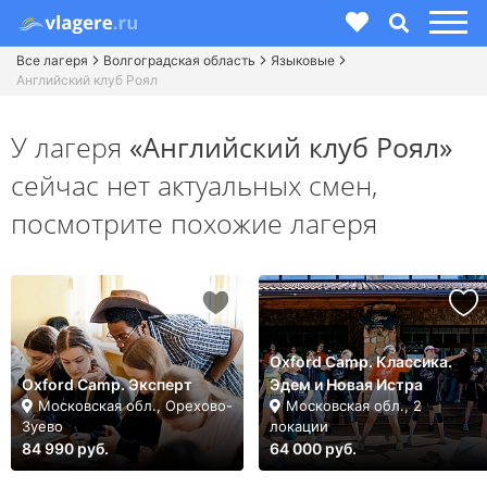
Все лагеря
Волгоградская область
Языковые
Английский клуб Роял
У лагеря
«Английский клуб Роял»
сейчас нет актуальных смен,
посмотрите похожие лагеря
Oxford Camp. Классика.
Oxford Camp. Эксперт
Эдем и Новая Истра
Московская обл., Орехово-
Московская обл., 2
Зуево
локации
84 990 руб.
64 000 руб.