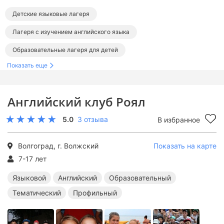
Детские языковые лагеря
Лагеря с изучением английского языка
Образовательные лагеря для детей
Показать еще
Тематические лагеря для детей
Детские лагеря с бассейном
Английский клуб Роял
Лагеря в Волгоградской области
Лагеря в Волгограде
5.0
3 отзыва
В избранное
Волгоград, г. Волжский
Показать на карте
7-17 лет
Языковой
Английский
Образовательный
Тематический
Профильный