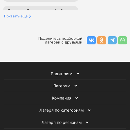
Лагеря в Ленинградской области
Показать еще
Детские лагеря в Сочи
Детские лагеря в России
Лагеря на море для детей
Лагеря в Москве
Поделитесь подборкой
лагерей с друзьями
Лагеря в Краснодарском крае
Детские лагеря программирования
Родителям
Детские языковые лагеря
Лагерям
Семейные лагеря для детей и родителей
Компания
Детские военно-патриотические лагеря
Лагеря по категориям
Профориентационные лагеря
Лагеря по регионам