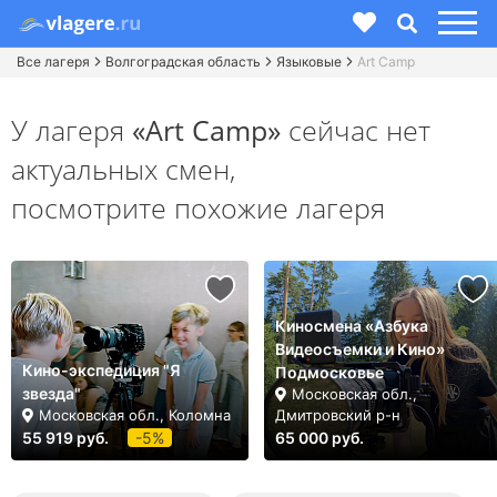
Все лагеря
Волгоградская область
Языковые
Art Camp
У лагеря
«Art Camp»
сейчас нет
актуальных смен,
посмотрите похожие лагеря
Киносмена «Азбука
Видеосъемки и Кино»
Кино-экспедиция "Я
Подмосковье
звезда"
Московская обл.,
Московская обл., Коломна
Дмитровский р-н
55 919 руб.
-5%
65 000 руб.