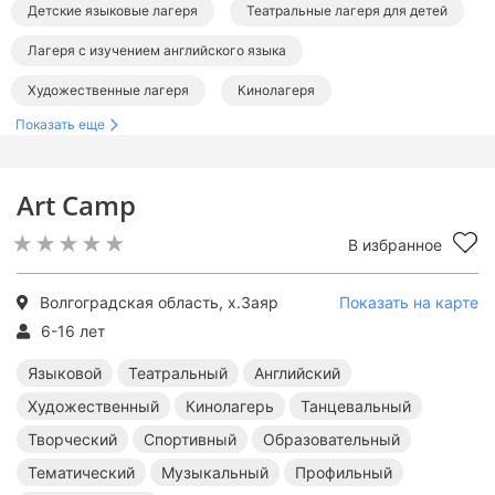
Детские языковые лагеря
Театральные лагеря для детей
Лагеря с изучением английского языка
Художественные лагеря
Кинолагеря
Показать еще
Танцевальные лагеря для детей
Детские творческие лагеря
Art Camp
Лагеря в Волгоградской области
Лагеря в Волгограде
В избранное
Волгоградская область, х.Заяр
Показать на карте
6-16 лет
Языковой
Театральный
Английский
Художественный
Кинолагерь
Танцевальный
Творческий
Спортивный
Образовательный
Тематический
Музыкальный
Профильный