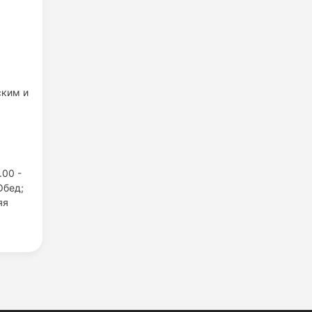
ским и
.00 -
Обед;
яя