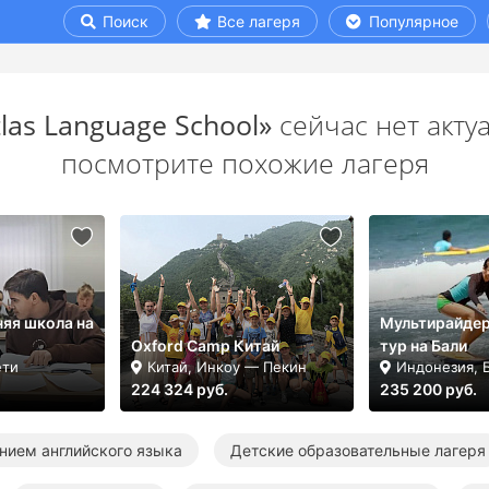
Поиск
Все лагеря
Популярное
tlas Language School»
сейчас нет акту
посмотрите похожие лагеря
няя школа на
Мультирайдер
Oxford Camp Китай
тур на Бали
ети
Китай, Инкоу — Пекин
Индонезия, 
224 324 руб.
235 200 руб.
ением английского языка
Детские образовательные лагеря