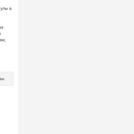
кулы в
на
о
ам,
вы