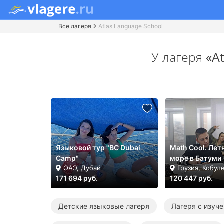
Все лагеря
Atlas Language School
У лагеря
«A
Языковой тур "BC Dubai
Math Cool. Лет
Camp"
море в Батуми
ОАЭ, Дубай
Грузия, Кобул
171 694 руб.
120 447 руб.
Детские языковые лагеря
Лагеря с изуч