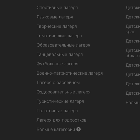
Спортивные лагеря
Детски
Языковые лагеря
Детски
Творческие лагеря
Детски
крае
Тематические лагеря
Детски
Образовательные лагеря
Детски
Танцевальные лагеря
облас
Футбольные лагеря
Детски
Военно-патриотические лагеря
Детски
Лагеря с бассейном
Детски
Оздоровительные лагеря
Детски
Туристические лагеря
Больш
Палаточные лагеря
Лагеря для подростков
Больше категорий