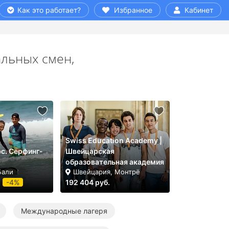
Как это работает?
Избранное
Кабинет
альных смен,
Swiss Education Academy |
с. Cёрфинг-
Швейцарская
образовательная академия
Бали
Швейцария, Монтрё
-4%
192 404 руб.
Международные лагеря