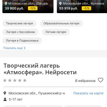
Московская обл., Шатура
Московская обл., Коломна
39 900 руб.
-5%
55 919 руб.
-5%
Творческие лагеря
Образовательные лагеря
Лагеря с бассейном
Летние лагеря
Лагеря в Подмосковье
Показать еще
Лагеря в Пушкино и Пушкинском районе
Творческие лагеря в Подмосковье
Творческий лагерь
Образовательные лагеря в Подмосковье
«Атмосфера». Нейросети
Лагеря с бассейном в Подмосковье
В избранное
Летние лагеря в Подмосковье
Летние творческие лагеря
Летние образовательные лагеря
Московская обл., Пушкинский р-н
Показать на карте
5-17 лет
Летние лагеря с бассейном