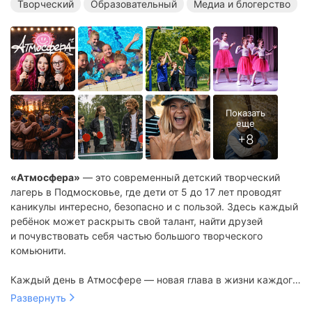
Творческий
Образовательный
Медиа и блогерство
«Атмосфера»
— это современный детский творческий
лагерь в Подмосковье, где дети от 5 до 17 лет проводят
каникулы интересно, безопасно и с пользой. Здесь каждый
ребёнок может раскрыть свой талант, найти друзей
и почувствовать себя частью большого творческого
комьюнити.
Каждый день в Атмосфере — новая глава в жизни каждого
ребёнка. Шоу, квесты, вечеринки, творческие программы,
Развернуть
выступления и командные игры. У детей просто нет