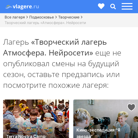
Все лагеря
Подмосковье
Творческие
Творческий лагерь «Атмосфера». Нейросети
Лагерь
«Творческий лагерь
Атмосфера. Нейросети»
еще не
опубликовал смены на будущий
сезон,
оставьте предзапись или
посмотрите похожие лагеря:
Кино-экспедиция "Я
Terra Nostra Camp
звезда"